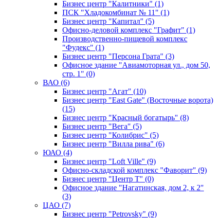
Бизнес центр "Калитники" (1)
ПСК "Хладокомбинат № 11" (1)
Бизнес центр "Капитал" (5)
Офисно-деловой комплекс "Графит" (1)
Производственно-пищевой комплекс
"Фудекс" (1)
Бизнес центр "Персона Грата" (3)
Офисное здание "Авиамоторная ул., дом 50,
стр. 1" (0)
ВАО (6)
Бизнес центр "Агат" (10)
Бизнес центр "East Gate" (Восточные ворота)
(15)
Бизнес центр "Красный богатырь" (8)
Бизнес центр "Вега" (5)
Бизнес центр "Колибрис" (5)
Бизнес центр "Вилла рива" (6)
ЮАО (4)
Бизнес центр "Loft Ville" (9)
Офисно-складской комплекс "Фаворит" (9)
Бизнес центр "Центр Т" (0)
Офисное здание "Нагатинская, дом 2, к 2"
(3)
ЦАО (7)
Бизнес центр "Petrovsky" (9)