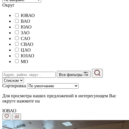
Округ
ЮВАО
ВАО
ЮАО
ЗАО
САО
СВАО
ЦАО
ЮЗАО
MO
Все фильтры
Сортировка
Для просмотра наших предложений в интересующем Вас
округе нажмите на
ЮВАО