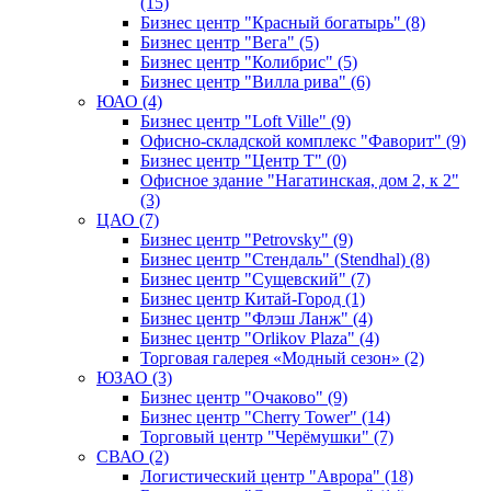
(15)
Бизнес центр "Красный богатырь" (8)
Бизнес центр "Вега" (5)
Бизнес центр "Колибрис" (5)
Бизнес центр "Вилла рива" (6)
ЮАО (4)
Бизнес центр "Loft Ville" (9)
Офисно-складской комплекс "Фаворит" (9)
Бизнес центр "Центр Т" (0)
Офисное здание "Нагатинская, дом 2, к 2"
(3)
ЦАО (7)
Бизнес центр "Petrovsky" (9)
Бизнес центр "Стендаль" (Stendhal) (8)
Бизнес центр "Сущевский" (7)
Бизнес центр Китай-Город (1)
Бизнес центр "Флэш Ланж" (4)
Бизнес центр "Orlikov Plaza" (4)
Торговая галерея «Модный сезон» (2)
ЮЗАО (3)
Бизнес центр "Очаково" (9)
Бизнес центр "Cherry Tower" (14)
Торговый центр "Черёмушки" (7)
СВАО (2)
Логистический центр "Аврора" (18)