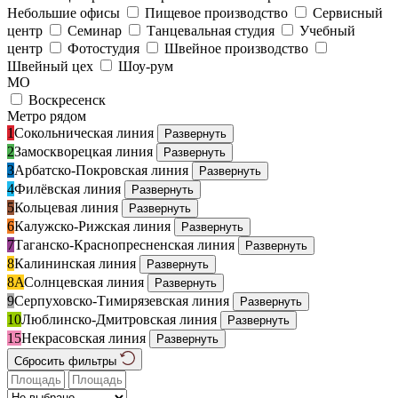
Небольшие офисы
Пищевое производство
Сервисный
центр
Семинар
Танцевальная студия
Учебный
центр
Фотостудия
Швейное производство
Швейный цех
Шоу-рум
МО
Воскресенск
Метро рядом
1
Сокольническая линия
Развернуть
2
Замоскворецкая линия
Развернуть
3
Арбатско-Покровская линия
Развернуть
4
Филёвская линия
Развернуть
5
Кольцевая линия
Развернуть
6
Калужско-Рижская линия
Развернуть
7
Таганско-Краснопресненская линия
Развернуть
8
Калининская линия
Развернуть
8А
Солнцевская линия
Развернуть
9
Серпуховско-Тимирязевская линия
Развернуть
10
Люблинско-Дмитровская линия
Развернуть
15
Некрасовская линия
Развернуть
Сбросить фильтры