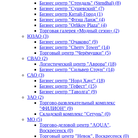
Бизнес центр "Стендаль" (Stendhal) (8)
Бизнес центр "Сущевский" (7)
Бизнес центр Китай-Город (1)
Бизнес центр "Флэш Ланж" (4)
Бизнес центр "Orlikov Plaza" (4)
Торговая галерея «Модный сезон» (2)
ЮЗАО (3)
Бизнес центр "Очаково" (9)
Бизнес центр "Cherry Tower" (14)
Торговый центр "Черёмушки" (5)
СВАО (2)
Логистический центр "Аврора" (18)
Бизнес центр "Сильвер Стоун" (14)
САО (3)
Бизнес центр "Норд Хаус" (18)
Бизнес центр "Гефест" (15)
Бизнес центр "Таволга" (9)
ЗАО (2)
Торгово-развлекательный комплекс
"ФИЛИОН" (9)
Складской комплекс "Сетунь" (0)
MO (5)
Торгово-деловой центр "AQUA",
Воскресенск (0)
Торговый центр "Невок", Воскресенск (0)