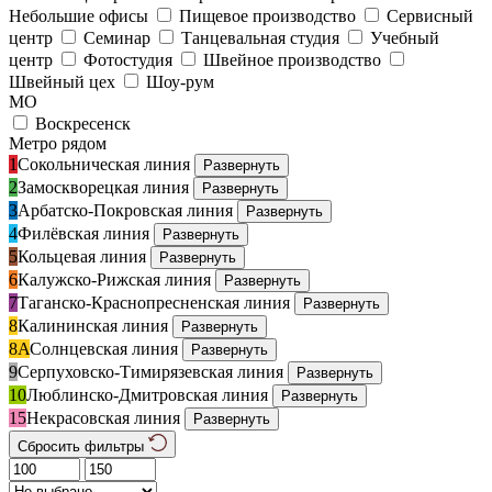
Небольшие офисы
Пищевое производство
Сервисный
центр
Семинар
Танцевальная студия
Учебный
центр
Фотостудия
Швейное производство
Швейный цех
Шоу-рум
МО
Воскресенск
Метро рядом
1
Сокольническая линия
Развернуть
2
Замоскворецкая линия
Развернуть
3
Арбатско-Покровская линия
Развернуть
4
Филёвская линия
Развернуть
5
Кольцевая линия
Развернуть
6
Калужско-Рижская линия
Развернуть
7
Таганско-Краснопресненская линия
Развернуть
8
Калининская линия
Развернуть
8А
Солнцевская линия
Развернуть
9
Серпуховско-Тимирязевская линия
Развернуть
10
Люблинско-Дмитровская линия
Развернуть
15
Некрасовская линия
Развернуть
Сбросить фильтры