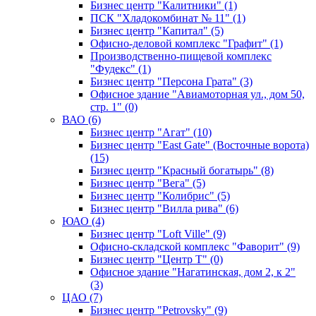
Бизнес центр "Калитники" (1)
ПСК "Хладокомбинат № 11" (1)
Бизнес центр "Капитал" (5)
Офисно-деловой комплекс "Графит" (1)
Производственно-пищевой комплекс
"Фудекс" (1)
Бизнес центр "Персона Грата" (3)
Офисное здание "Авиамоторная ул., дом 50,
стр. 1" (0)
ВАО (6)
Бизнес центр "Агат" (10)
Бизнес центр "East Gate" (Восточные ворота)
(15)
Бизнес центр "Красный богатырь" (8)
Бизнес центр "Вега" (5)
Бизнес центр "Колибрис" (5)
Бизнес центр "Вилла рива" (6)
ЮАО (4)
Бизнес центр "Loft Ville" (9)
Офисно-складской комплекс "Фаворит" (9)
Бизнес центр "Центр Т" (0)
Офисное здание "Нагатинская, дом 2, к 2"
(3)
ЦАО (7)
Бизнес центр "Petrovsky" (9)