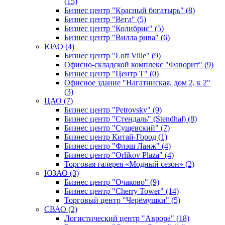
(15)
Бизнес центр "Красный богатырь" (8)
Бизнес центр "Вега" (5)
Бизнес центр "Колибрис" (5)
Бизнес центр "Вилла рива" (6)
ЮАО (4)
Бизнес центр "Loft Ville" (9)
Офисно-складской комплекс "Фаворит" (9)
Бизнес центр "Центр Т" (0)
Офисное здание "Нагатинская, дом 2, к 2"
(3)
ЦАО (7)
Бизнес центр "Petrovsky" (9)
Бизнес центр "Стендаль" (Stendhal) (8)
Бизнес центр "Сущевский" (7)
Бизнес центр Китай-Город (1)
Бизнес центр "Флэш Ланж" (4)
Бизнес центр "Orlikov Plaza" (4)
Торговая галерея «Модный сезон» (2)
ЮЗАО (3)
Бизнес центр "Очаково" (9)
Бизнес центр "Cherry Tower" (14)
Торговый центр "Черёмушки" (5)
СВАО (2)
Логистический центр "Аврора" (18)