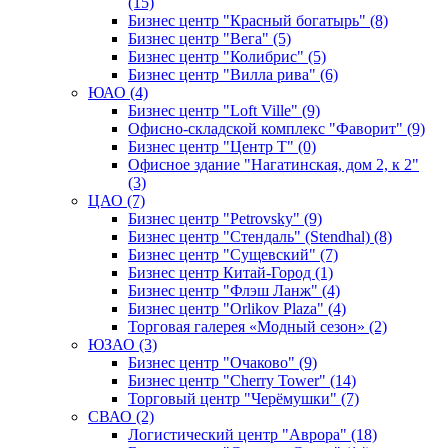
(15)
Бизнес центр "Красный богатырь" (8)
Бизнес центр "Вега" (5)
Бизнес центр "Колибрис" (5)
Бизнес центр "Вилла рива" (6)
ЮАО (4)
Бизнес центр "Loft Ville" (9)
Офисно-складской комплекс "Фаворит" (9)
Бизнес центр "Центр Т" (0)
Офисное здание "Нагатинская, дом 2, к 2"
(3)
ЦАО (7)
Бизнес центр "Petrovsky" (9)
Бизнес центр "Стендаль" (Stendhal) (8)
Бизнес центр "Сущевский" (7)
Бизнес центр Китай-Город (1)
Бизнес центр "Флэш Ланж" (4)
Бизнес центр "Orlikov Plaza" (4)
Торговая галерея «Модный сезон» (2)
ЮЗАО (3)
Бизнес центр "Очаково" (9)
Бизнес центр "Cherry Tower" (14)
Торговый центр "Черёмушки" (7)
СВАО (2)
Логистический центр "Аврора" (18)