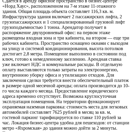
Сдается в аренду офисное пространство в бизнес-центре
«Норд Хаус», расположенном на 7-м этаже 11-этажного
здания. Общая площадь объекта составляет 116,3 кв. м.
Инфраструктура здания включает 2 пассажирских лифта, 2
грузопассажирских и 1 специализированный грузовой лифт
грузоподъемностью 1 тонна. Арендатор получает в
распоряжение двухуровневый офис: на первом этаже
размещены входная зона и три кабинета, на втором — еще три
рабочих кабинета. Пространство оснащено окнами с выходом
на улицу и системой кондиционирования, высота потолков
достигает 2,8 метра. Помещение выполнено в состоянии под
ключ, готово к немедленному заселению. Арендная ставка
уже включает НДС и коммунальные расходы. В отдельную
оплату выставляются только затраты на электроэнергию,
внутреннюю уборку офиса и утилизацию отходов. Для
заключения сделки требуется внести обеспечительный платеж
в размере одной месячной аренды; оплата производится до 10-
го числа каждого месяца. Предоставление юридического
адреса временно отсутствует. Возможна круглосуточная
эксплуатация помещения. На территории функционирует
охраняемая наземная парковка: стоимость места для легковых
автомобилей составляет 7625 рублей в месяц за кв. м,
гостевой паркинг тарифицируется по ставке 110 рублей за
час. Локация бизнес-центра удобна для пешеходов: от станции
метро «Яхромская» до здания можно дойти за 2 минуты.