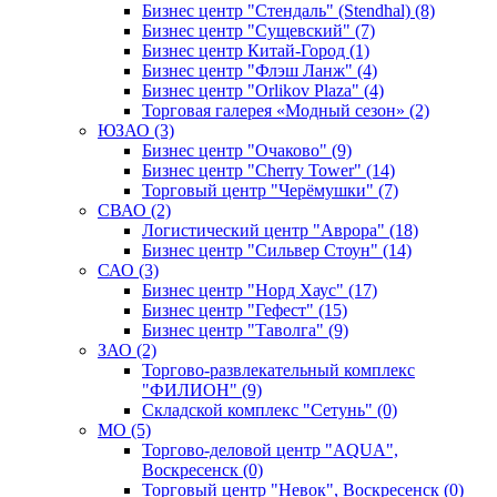
Бизнес центр "Стендаль" (Stendhal) (8)
Бизнес центр "Сущевский" (7)
Бизнес центр Китай-Город (1)
Бизнес центр "Флэш Ланж" (4)
Бизнес центр "Orlikov Plaza" (4)
Торговая галерея «Модный сезон» (2)
ЮЗАО (3)
Бизнес центр "Очаково" (9)
Бизнес центр "Cherry Tower" (14)
Торговый центр "Черёмушки" (7)
СВАО (2)
Логистический центр "Аврора" (18)
Бизнес центр "Сильвер Стоун" (14)
САО (3)
Бизнес центр "Норд Хаус" (17)
Бизнес центр "Гефест" (15)
Бизнес центр "Таволга" (9)
ЗАО (2)
Торгово-развлекательный комплекс
"ФИЛИОН" (9)
Складской комплекс "Сетунь" (0)
MO (5)
Торгово-деловой центр "AQUA",
Воскресенск (0)
Торговый центр "Невок", Воскресенск (0)