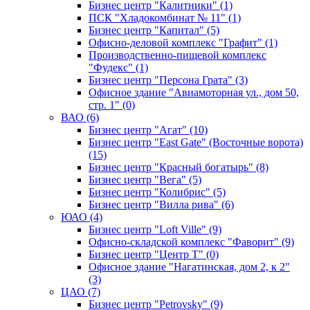
Бизнес центр "Калитники" (1)
ПСК "Хладокомбинат № 11" (1)
Бизнес центр "Капитал" (5)
Офисно-деловой комплекс "Графит" (1)
Производственно-пищевой комплекс
"Фудекс" (1)
Бизнес центр "Персона Грата" (3)
Офисное здание "Авиамоторная ул., дом 50,
стр. 1" (0)
ВАО (6)
Бизнес центр "Агат" (10)
Бизнес центр "East Gate" (Восточные ворота)
(15)
Бизнес центр "Красный богатырь" (8)
Бизнес центр "Вега" (5)
Бизнес центр "Колибрис" (5)
Бизнес центр "Вилла рива" (6)
ЮАО (4)
Бизнес центр "Loft Ville" (9)
Офисно-складской комплекс "Фаворит" (9)
Бизнес центр "Центр Т" (0)
Офисное здание "Нагатинская, дом 2, к 2"
(3)
ЦАО (7)
Бизнес центр "Petrovsky" (9)