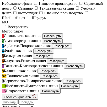
Небольшие офисы
Пищевое производство
Сервисный
центр
Семинар
Танцевальная студия
Учебный
центр
Фотостудия
Швейное производство
Швейный цех
Шоу-рум
МО
Воскресенск
Метро рядом
1
Сокольническая линия
Развернуть
2
Замоскворецкая линия
Развернуть
3
Арбатско-Покровская линия
Развернуть
4
Филёвская линия
Развернуть
5
Кольцевая линия
Развернуть
6
Калужско-Рижская линия
Развернуть
7
Таганско-Краснопресненская линия
Развернуть
8
Калининская линия
Развернуть
8А
Солнцевская линия
Развернуть
9
Серпуховско-Тимирязевская линия
Развернуть
10
Люблинско-Дмитровская линия
Развернуть
15
Некрасовская линия
Развернуть
Сбросить фильтры