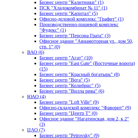
Бизнес центр "Калитники" (1)
ПСК "Хладокомбинат № 11" (1)
Бизнес центр "Капитал" (5)
Офисно-деловой комплекс "Графит" (1)
Производственно-пищевой комплекс
"Фудекс" (1)
Бизнес центр "Персона Грата" (3)
Офисное здание "Авиамоторная ул., дом 50,
стр. 1" (0)
ВАО (6)
Бизнес центр "Агат" (10)
Бизнес центр "East Gate" (Восточные ворота)
(15)
Бизнес центр "Красный богатырь" (8)
Бизнес центр "Вега" (5)
Бизнес центр "Колибрис" (5)
Бизнес центр "Вилла рива" (6)
ЮАО (4)
Бизнес центр "Loft Ville" (9)
Офисно-складской комплекс "Фаворит" (9)
Бизнес центр "Центр Т" (0)
Офисное здание "Нагатинская, дом 2, к 2"
(3)
ЦАО (7)
Бизнес центр "Petrovsky" (9)