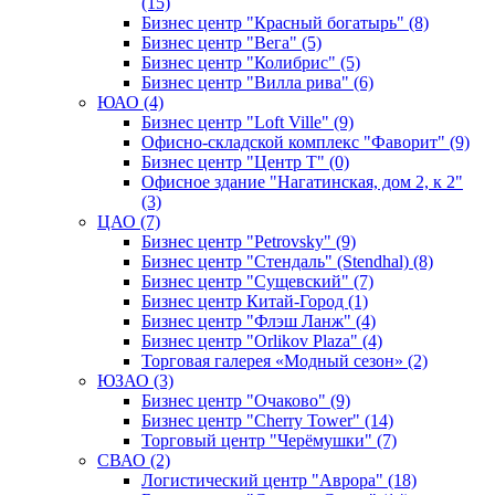
(15)
Бизнес центр "Красный богатырь" (8)
Бизнес центр "Вега" (5)
Бизнес центр "Колибрис" (5)
Бизнес центр "Вилла рива" (6)
ЮАО (4)
Бизнес центр "Loft Ville" (9)
Офисно-складской комплекс "Фаворит" (9)
Бизнес центр "Центр Т" (0)
Офисное здание "Нагатинская, дом 2, к 2"
(3)
ЦАО (7)
Бизнес центр "Petrovsky" (9)
Бизнес центр "Стендаль" (Stendhal) (8)
Бизнес центр "Сущевский" (7)
Бизнес центр Китай-Город (1)
Бизнес центр "Флэш Ланж" (4)
Бизнес центр "Orlikov Plaza" (4)
Торговая галерея «Модный сезон» (2)
ЮЗАО (3)
Бизнес центр "Очаково" (9)
Бизнес центр "Cherry Tower" (14)
Торговый центр "Черёмушки" (7)
СВАО (2)
Логистический центр "Аврора" (18)