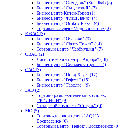
Бизнес центр "Стендаль" (Stendhal) (8)
Бизнес центр "Сущевский" (7)
Бизнес центр Китай-Город (1)
Бизнес центр "Флэш Ланж" (4)
Бизнес центр "Orlikov Plaza" (4)
Торговая галерея «Модный сезон» (2)
ЮЗАО (3)
Бизнес центр "Очаково" (9)
Бизнес центр "Cherry Tower" (14)
Торговый центр "Черёмушки" (7)
СВАО (2)
Логистический центр "Аврора" (18)
Бизнес центр "Сильвер Стоун" (14)
САО (3)
Бизнес центр "Норд Хаус" (17)
Бизнес центр "Гефест" (15)
Бизнес центр "Таволга" (9)
ЗАО (2)
Торгово-развлекательный комплекс
"ФИЛИОН" (9)
Складской комплекс "Сетунь" (0)
MO (5)
Торгово-деловой центр "AQUA",
Воскресенск (0)
Торговый центр "Невок", Воскресенск (0)