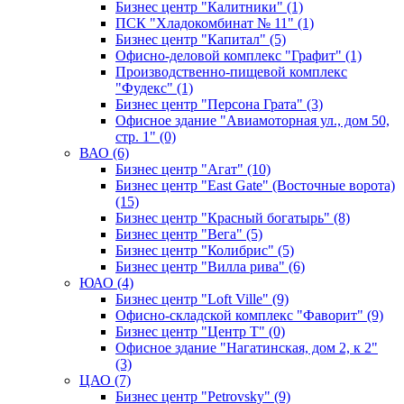
Бизнес центр "Калитники" (1)
ПСК "Хладокомбинат № 11" (1)
Бизнес центр "Капитал" (5)
Офисно-деловой комплекс "Графит" (1)
Производственно-пищевой комплекс
"Фудекс" (1)
Бизнес центр "Персона Грата" (3)
Офисное здание "Авиамоторная ул., дом 50,
стр. 1" (0)
ВАО (6)
Бизнес центр "Агат" (10)
Бизнес центр "East Gate" (Восточные ворота)
(15)
Бизнес центр "Красный богатырь" (8)
Бизнес центр "Вега" (5)
Бизнес центр "Колибрис" (5)
Бизнес центр "Вилла рива" (6)
ЮАО (4)
Бизнес центр "Loft Ville" (9)
Офисно-складской комплекс "Фаворит" (9)
Бизнес центр "Центр Т" (0)
Офисное здание "Нагатинская, дом 2, к 2"
(3)
ЦАО (7)
Бизнес центр "Petrovsky" (9)