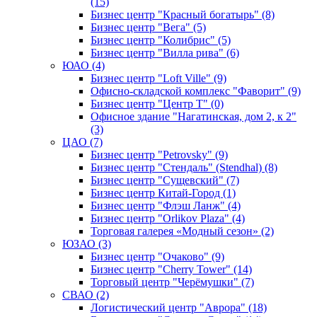
(15)
Бизнес центр "Красный богатырь" (8)
Бизнес центр "Вега" (5)
Бизнес центр "Колибрис" (5)
Бизнес центр "Вилла рива" (6)
ЮАО (4)
Бизнес центр "Loft Ville" (9)
Офисно-складской комплекс "Фаворит" (9)
Бизнес центр "Центр Т" (0)
Офисное здание "Нагатинская, дом 2, к 2"
(3)
ЦАО (7)
Бизнес центр "Petrovsky" (9)
Бизнес центр "Стендаль" (Stendhal) (8)
Бизнес центр "Сущевский" (7)
Бизнес центр Китай-Город (1)
Бизнес центр "Флэш Ланж" (4)
Бизнес центр "Orlikov Plaza" (4)
Торговая галерея «Модный сезон» (2)
ЮЗАО (3)
Бизнес центр "Очаково" (9)
Бизнес центр "Cherry Tower" (14)
Торговый центр "Черёмушки" (7)
СВАО (2)
Логистический центр "Аврора" (18)