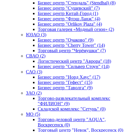
Бизнес центр "Стендаль" (Stendhal) (8)
Бизнес центр "Сущевский" (7)
Бизнес центр Китай-Город (1)
Бизнес центр "Флэш Ланж" (4)
Бизнес центр "Orlikov Plaza" (4)
Торговая галерея «Модный сезон» (2)
ЮЗАО (3)
Бизнес центр "Очаково" (9)
Бизнес центр "Cherry Tower" (14)
Торговый центр "Черёмушки" (7)
СВАО (2)
Логистический центр "Аврора" (18)
Бизнес центр "Сильвер Стоун" (14)
САО (3)
Бизнес центр "Норд Хаус" (17)
Бизнес центр "Гефест" (15)
Бизнес центр "Таволга" (9)
ЗАО (2)
Торгово-развлекательный комплекс
"ФИЛИОН" (9)
Складской комплекс "Сетунь" (0)
MO (5)
Торгово-деловой центр "AQUA",
Воскресенск (0)
Торговый центр "Невок", Воскресенск (0)