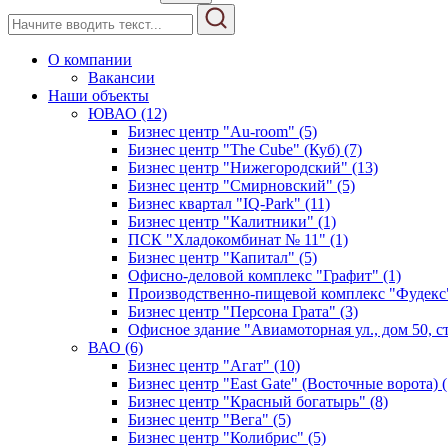
О компании
Вакансии
Наши объекты
ЮВАО (12)
Бизнес центр "Au-room" (5)
Бизнес центр "The Cube" (Куб) (7)
Бизнес центр "Нижегородский" (13)
Бизнес центр "Смирновский" (5)
Бизнес квартал "IQ-Park" (11)
Бизнес центр "Калитники" (1)
ПСК "Хладокомбинат № 11" (1)
Бизнес центр "Капитал" (5)
Офисно-деловой комплекс "Графит" (1)
Производственно-пищевой комплекс "Фудекс"
Бизнес центр "Персона Грата" (3)
Офисное здание "Авиамоторная ул., дом 50, стр
ВАО (6)
Бизнес центр "Агат" (10)
Бизнес центр "East Gate" (Восточные ворота) (
Бизнес центр "Красный богатырь" (8)
Бизнес центр "Вега" (5)
Бизнес центр "Колибрис" (5)