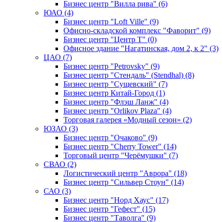
Бизнес центр "Вилла рива" (6)
ЮАО (4)
Бизнес центр "Loft Ville" (9)
Офисно-складской комплекс "Фаворит" (9)
Бизнес центр "Центр Т" (0)
Офисное здание "Нагатинская, дом 2, к 2" (3)
ЦАО (7)
Бизнес центр "Petrovsky" (9)
Бизнес центр "Стендаль" (Stendhal) (8)
Бизнес центр "Сущевский" (7)
Бизнес центр Китай-Город (1)
Бизнес центр "Флэш Ланж" (4)
Бизнес центр "Orlikov Plaza" (4)
Торговая галерея «Модный сезон» (2)
ЮЗАО (3)
Бизнес центр "Очаково" (9)
Бизнес центр "Cherry Tower" (14)
Торговый центр "Черёмушки" (7)
СВАО (2)
Логистический центр "Аврора" (18)
Бизнес центр "Сильвер Стоун" (14)
САО (3)
Бизнес центр "Норд Хаус" (17)
Бизнес центр "Гефест" (15)
Бизнес центр "Таволга" (9)