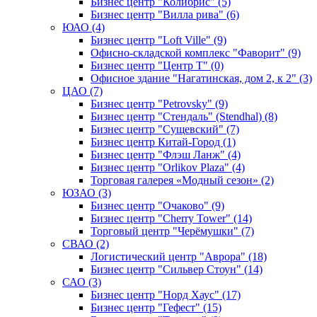
Бизнес центр "Колибрис" (5)
Бизнес центр "Вилла рива" (6)
ЮАО (4)
Бизнес центр "Loft Ville" (9)
Офисно-складской комплекс "Фаворит" (9)
Бизнес центр "Центр Т" (0)
Офисное здание "Нагатинская, дом 2, к 2" (3)
ЦАО (7)
Бизнес центр "Petrovsky" (9)
Бизнес центр "Стендаль" (Stendhal) (8)
Бизнес центр "Сущевский" (7)
Бизнес центр Китай-Город (1)
Бизнес центр "Флэш Ланж" (4)
Бизнес центр "Orlikov Plaza" (4)
Торговая галерея «Модный сезон» (2)
ЮЗАО (3)
Бизнес центр "Очаково" (9)
Бизнес центр "Cherry Tower" (14)
Торговый центр "Черёмушки" (7)
СВАО (2)
Логистический центр "Аврора" (18)
Бизнес центр "Сильвер Стоун" (14)
САО (3)
Бизнес центр "Норд Хаус" (17)
Бизнес центр "Гефест" (15)