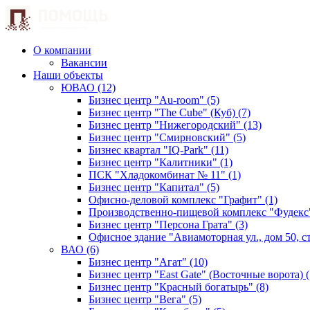
О компании
Вакансии
Наши объекты
ЮВАО (12)
Бизнес центр "Au-room" (5)
Бизнес центр "The Cube" (Куб) (7)
Бизнес центр "Нижегородский" (13)
Бизнес центр "Смирновский" (5)
Бизнес квартал "IQ-Park" (11)
Бизнес центр "Калитники" (1)
ПСК "Хладокомбинат № 11" (1)
Бизнес центр "Капитал" (5)
Офисно-деловой комплекс "Графит" (1)
Производственно-пищевой комплекс "Фудекс"
Бизнес центр "Персона Грата" (3)
Офисное здание "Авиамоторная ул., дом 50, стр
ВАО (6)
Бизнес центр "Агат" (10)
Бизнес центр "East Gate" (Восточные ворота) (
Бизнес центр "Красный богатырь" (8)
Бизнес центр "Вега" (5)