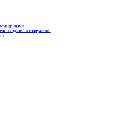
и
 помещениями
енных зданий и сооружений
ий