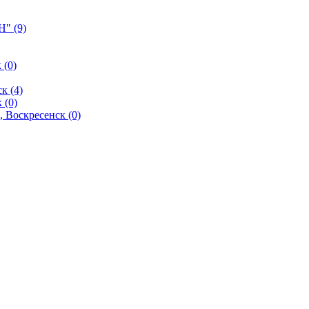
" (9)
 (0)
к (4)
 (0)
 Воскресенск (0)