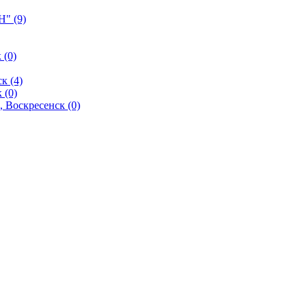
" (9)
 (0)
к (4)
 (0)
 Воскресенск (0)