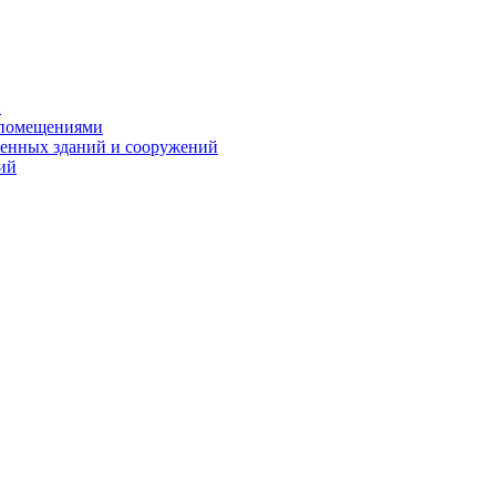
и
 помещениями
енных зданий и сооружений
ий