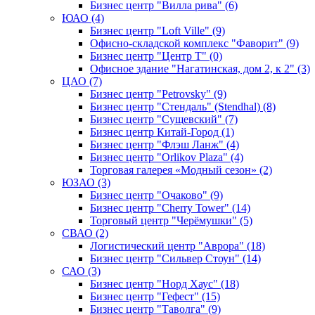
Бизнес центр "Вилла рива" (6)
ЮАО (4)
Бизнес центр "Loft Ville" (9)
Офисно-складской комплекс "Фаворит" (9)
Бизнес центр "Центр Т" (0)
Офисное здание "Нагатинская, дом 2, к 2" (3)
ЦАО (7)
Бизнес центр "Petrovsky" (9)
Бизнес центр "Стендаль" (Stendhal) (8)
Бизнес центр "Сущевский" (7)
Бизнес центр Китай-Город (1)
Бизнес центр "Флэш Ланж" (4)
Бизнес центр "Orlikov Plaza" (4)
Торговая галерея «Модный сезон» (2)
ЮЗАО (3)
Бизнес центр "Очаково" (9)
Бизнес центр "Cherry Tower" (14)
Торговый центр "Черёмушки" (5)
СВАО (2)
Логистический центр "Аврора" (18)
Бизнес центр "Сильвер Стоун" (14)
САО (3)
Бизнес центр "Норд Хаус" (18)
Бизнес центр "Гефест" (15)
Бизнес центр "Таволга" (9)