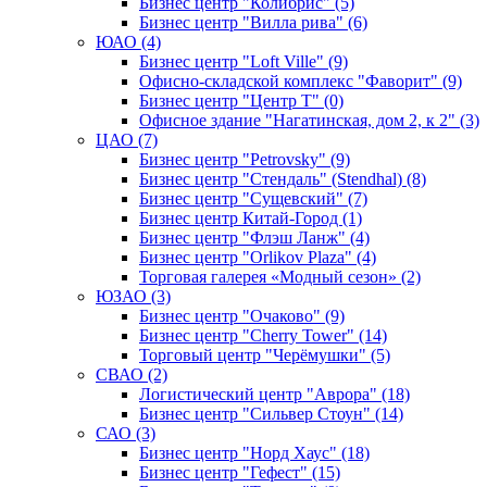
Бизнес центр "Колибрис" (5)
Бизнес центр "Вилла рива" (6)
ЮАО (4)
Бизнес центр "Loft Ville" (9)
Офисно-складской комплекс "Фаворит" (9)
Бизнес центр "Центр Т" (0)
Офисное здание "Нагатинская, дом 2, к 2" (3)
ЦАО (7)
Бизнес центр "Petrovsky" (9)
Бизнес центр "Стендаль" (Stendhal) (8)
Бизнес центр "Сущевский" (7)
Бизнес центр Китай-Город (1)
Бизнес центр "Флэш Ланж" (4)
Бизнес центр "Orlikov Plaza" (4)
Торговая галерея «Модный сезон» (2)
ЮЗАО (3)
Бизнес центр "Очаково" (9)
Бизнес центр "Cherry Tower" (14)
Торговый центр "Черёмушки" (5)
СВАО (2)
Логистический центр "Аврора" (18)
Бизнес центр "Сильвер Стоун" (14)
САО (3)
Бизнес центр "Норд Хаус" (18)
Бизнес центр "Гефест" (15)