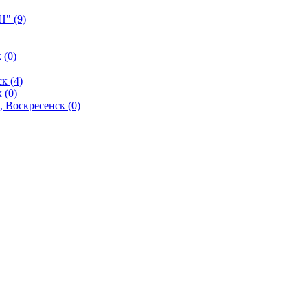
" (9)
 (0)
к (4)
 (0)
 Воскресенск (0)