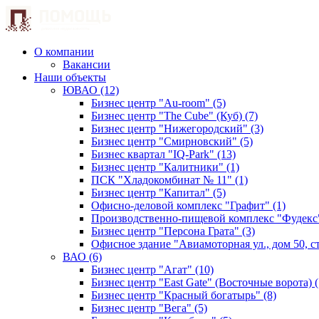
О компании
Вакансии
Наши объекты
ЮВАО (12)
Бизнес центр "Au-room" (5)
Бизнес центр "The Cube" (Куб) (7)
Бизнес центр "Нижегородский" (3)
Бизнес центр "Смирновский" (5)
Бизнес квартал "IQ-Park" (13)
Бизнес центр "Калитники" (1)
ПСК "Хладокомбинат № 11" (1)
Бизнес центр "Капитал" (5)
Офисно-деловой комплекс "Графит" (1)
Производственно-пищевой комплекс "Фудекс"
Бизнес центр "Персона Грата" (3)
Офисное здание "Авиамоторная ул., дом 50, стр
ВАО (6)
Бизнес центр "Агат" (10)
Бизнес центр "East Gate" (Восточные ворота) (
Бизнес центр "Красный богатырь" (8)
Бизнес центр "Вега" (5)