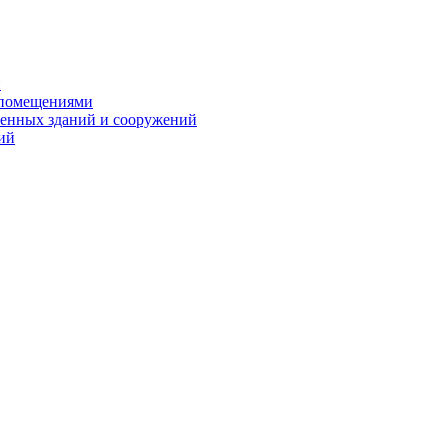
и
 помещениями
енных зданий и сооружений
ий