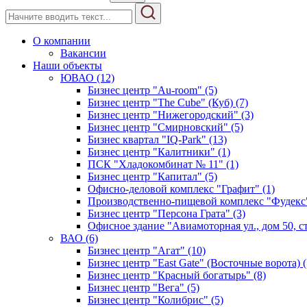
О компании
Вакансии
Наши объекты
ЮВАО (12)
Бизнес центр "Au-room" (5)
Бизнес центр "The Cube" (Куб) (7)
Бизнес центр "Нижегородский" (3)
Бизнес центр "Смирновский" (5)
Бизнес квартал "IQ-Park" (13)
Бизнес центр "Калитники" (1)
ПСК "Хладокомбинат № 11" (1)
Бизнес центр "Капитал" (5)
Офисно-деловой комплекс "Графит" (1)
Производственно-пищевой комплекс "Фудекс"
Бизнес центр "Персона Грата" (3)
Офисное здание "Авиамоторная ул., дом 50, стр
ВАО (6)
Бизнес центр "Агат" (10)
Бизнес центр "East Gate" (Восточные ворота) (
Бизнес центр "Красный богатырь" (8)
Бизнес центр "Вега" (5)
Бизнес центр "Колибрис" (5)