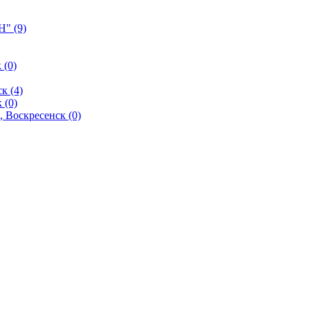
" (9)
 (0)
к (4)
 (0)
 Воскресенск (0)