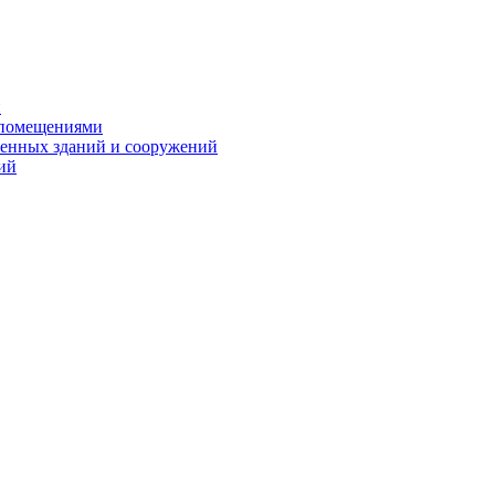
и
 помещениями
енных зданий и сооружений
ий