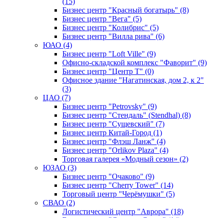
(15)
Бизнес центр "Красный богатырь" (8)
Бизнес центр "Вега" (5)
Бизнес центр "Колибрис" (5)
Бизнес центр "Вилла рива" (6)
ЮАО (4)
Бизнес центр "Loft Ville" (9)
Офисно-складской комплекс "Фаворит" (9)
Бизнес центр "Центр Т" (0)
Офисное здание "Нагатинская, дом 2, к 2"
(3)
ЦАО (7)
Бизнес центр "Petrovsky" (9)
Бизнес центр "Стендаль" (Stendhal) (8)
Бизнес центр "Сущевский" (7)
Бизнес центр Китай-Город (1)
Бизнес центр "Флэш Ланж" (4)
Бизнес центр "Orlikov Plaza" (4)
Торговая галерея «Модный сезон» (2)
ЮЗАО (3)
Бизнес центр "Очаково" (9)
Бизнес центр "Cherry Tower" (14)
Торговый центр "Черёмушки" (5)
СВАО (2)
Логистический центр "Аврора" (18)