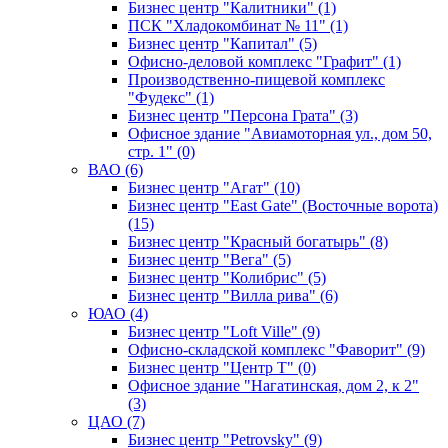
Бизнес центр "Калитники" (1)
ПСК "Хладокомбинат № 11" (1)
Бизнес центр "Капитал" (5)
Офисно-деловой комплекс "Графит" (1)
Производственно-пищевой комплекс
"Фудекс" (1)
Бизнес центр "Персона Грата" (3)
Офисное здание "Авиамоторная ул., дом 50,
стр. 1" (0)
ВАО (6)
Бизнес центр "Агат" (10)
Бизнес центр "East Gate" (Восточные ворота)
(15)
Бизнес центр "Красный богатырь" (8)
Бизнес центр "Вега" (5)
Бизнес центр "Колибрис" (5)
Бизнес центр "Вилла рива" (6)
ЮАО (4)
Бизнес центр "Loft Ville" (9)
Офисно-складской комплекс "Фаворит" (9)
Бизнес центр "Центр Т" (0)
Офисное здание "Нагатинская, дом 2, к 2"
(3)
ЦАО (7)
Бизнес центр "Petrovsky" (9)