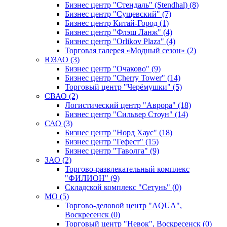
Бизнес центр "Стендаль" (Stendhal) (8)
Бизнес центр "Сущевский" (7)
Бизнес центр Китай-Город (1)
Бизнес центр "Флэш Ланж" (4)
Бизнес центр "Orlikov Plaza" (4)
Торговая галерея «Модный сезон» (2)
ЮЗАО (3)
Бизнес центр "Очаково" (9)
Бизнес центр "Cherry Tower" (14)
Торговый центр "Черёмушки" (5)
СВАО (2)
Логистический центр "Аврора" (18)
Бизнес центр "Сильвер Стоун" (14)
САО (3)
Бизнес центр "Норд Хаус" (18)
Бизнес центр "Гефест" (15)
Бизнес центр "Таволга" (9)
ЗАО (2)
Торгово-развлекательный комплекс
"ФИЛИОН" (9)
Складской комплекс "Сетунь" (0)
MO (5)
Торгово-деловой центр "AQUA",
Воскресенск (0)
Торговый центр "Невок", Воскресенск (0)