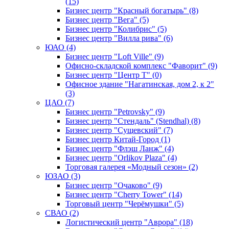
(15)
Бизнес центр "Красный богатырь" (8)
Бизнес центр "Вега" (5)
Бизнес центр "Колибрис" (5)
Бизнес центр "Вилла рива" (6)
ЮАО (4)
Бизнес центр "Loft Ville" (9)
Офисно-складской комплекс "Фаворит" (9)
Бизнес центр "Центр Т" (0)
Офисное здание "Нагатинская, дом 2, к 2"
(3)
ЦАО (7)
Бизнес центр "Petrovsky" (9)
Бизнес центр "Стендаль" (Stendhal) (8)
Бизнес центр "Сущевский" (7)
Бизнес центр Китай-Город (1)
Бизнес центр "Флэш Ланж" (4)
Бизнес центр "Orlikov Plaza" (4)
Торговая галерея «Модный сезон» (2)
ЮЗАО (3)
Бизнес центр "Очаково" (9)
Бизнес центр "Cherry Tower" (14)
Торговый центр "Черёмушки" (5)
СВАО (2)
Логистический центр "Аврора" (18)