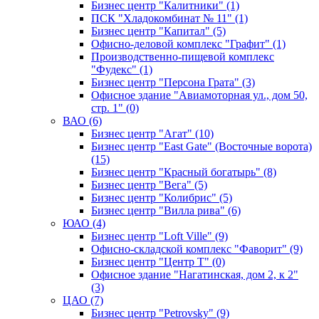
Бизнес центр "Калитники" (1)
ПСК "Хладокомбинат № 11" (1)
Бизнес центр "Капитал" (5)
Офисно-деловой комплекс "Графит" (1)
Производственно-пищевой комплекс
"Фудекс" (1)
Бизнес центр "Персона Грата" (3)
Офисное здание "Авиамоторная ул., дом 50,
стр. 1" (0)
ВАО (6)
Бизнес центр "Агат" (10)
Бизнес центр "East Gate" (Восточные ворота)
(15)
Бизнес центр "Красный богатырь" (8)
Бизнес центр "Вега" (5)
Бизнес центр "Колибрис" (5)
Бизнес центр "Вилла рива" (6)
ЮАО (4)
Бизнес центр "Loft Ville" (9)
Офисно-складской комплекс "Фаворит" (9)
Бизнес центр "Центр Т" (0)
Офисное здание "Нагатинская, дом 2, к 2"
(3)
ЦАО (7)
Бизнес центр "Petrovsky" (9)