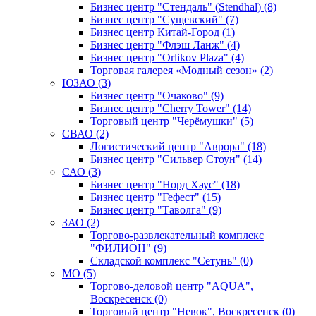
Бизнес центр "Стендаль" (Stendhal) (8)
Бизнес центр "Сущевский" (7)
Бизнес центр Китай-Город (1)
Бизнес центр "Флэш Ланж" (4)
Бизнес центр "Orlikov Plaza" (4)
Торговая галерея «Модный сезон» (2)
ЮЗАО (3)
Бизнес центр "Очаково" (9)
Бизнес центр "Cherry Tower" (14)
Торговый центр "Черёмушки" (5)
СВАО (2)
Логистический центр "Аврора" (18)
Бизнес центр "Сильвер Стоун" (14)
САО (3)
Бизнес центр "Норд Хаус" (18)
Бизнес центр "Гефест" (15)
Бизнес центр "Таволга" (9)
ЗАО (2)
Торгово-развлекательный комплекс
"ФИЛИОН" (9)
Складской комплекс "Сетунь" (0)
MO (5)
Торгово-деловой центр "AQUA",
Воскресенск (0)
Торговый центр "Невок", Воскресенск (0)