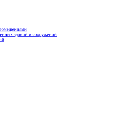
и
 помещениями
енных зданий и сооружений
ий