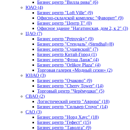
Бизнес центр "Вилла рива" (6)
ЮАО (4)
Бизнес центр "Loft Ville" (9)
Офисно-складской комплекс "Фаворит" (9)
Бизнес центр "Центр Т" (0)
Офисное здание "Нагатинская, дом 2, к 2" (3)
ЦАО (7)
Бизнес центр "Petrovsky" (9)
Бизнес центр "Стендаль" (Stendhal) (8)
Бизнес центр "Сущевский" (7)
Бизнес центр Китай-Город (1)
Бизнес центр "Флэш Ланж" (4)
Бизнес центр "Orlikov Plaza" (4)
Торговая галерея «Модный сезон» (2)
ЮЗАО (3)
Бизнес центр "Очаково" (9)
Бизнес центр "Cherry Tower" (14)
Торговый центр "Черёмушки" (5)
СВАО (2)
Логистический центр "Аврора" (18)
Бизнес центр "Сильвер Стоун" (14)
САО (3)
Бизнес центр "Норд Хаус" (18)
Бизнес центр "Гефест" (15)
Бизнес центр "Таволга" (9)