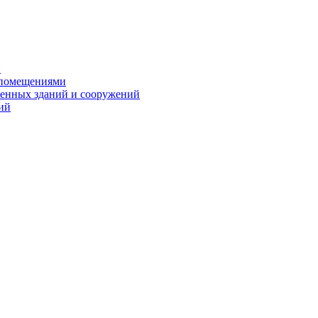
и
 помещениями
енных зданий и сооружений
ий