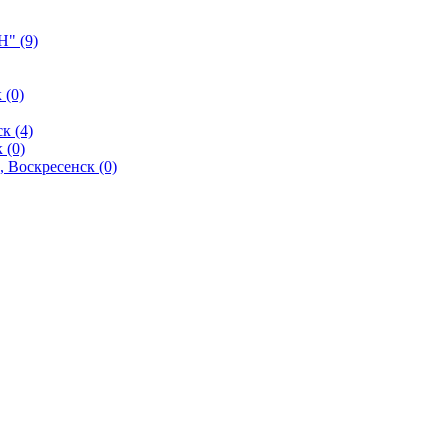
" (9)
 (0)
к (4)
 (0)
 Воскресенск (0)