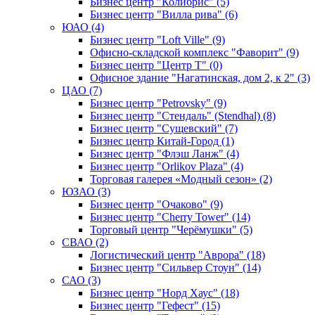
Бизнес центр "Колибрис" (5)
Бизнес центр "Вилла рива" (6)
ЮАО (4)
Бизнес центр "Loft Ville" (9)
Офисно-складской комплекс "Фаворит" (9)
Бизнес центр "Центр Т" (0)
Офисное здание "Нагатинская, дом 2, к 2" (3)
ЦАО (7)
Бизнес центр "Petrovsky" (9)
Бизнес центр "Стендаль" (Stendhal) (8)
Бизнес центр "Сущевский" (7)
Бизнес центр Китай-Город (1)
Бизнес центр "Флэш Ланж" (4)
Бизнес центр "Orlikov Plaza" (4)
Торговая галерея «Модный сезон» (2)
ЮЗАО (3)
Бизнес центр "Очаково" (9)
Бизнес центр "Cherry Tower" (14)
Торговый центр "Черёмушки" (5)
СВАО (2)
Логистический центр "Аврора" (18)
Бизнес центр "Сильвер Стоун" (14)
САО (3)
Бизнес центр "Норд Хаус" (18)
Бизнес центр "Гефест" (15)