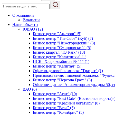
О компании
Вакансии
Наши объекты
ЮВАО (12)
Бизнес центр "Au-room" (5)
Бизнес центр "The Cube" (Куб) (7)
Бизнес центр "Нижегородский" (3)
Бизнес центр "Смирновский" (5)
Бизнес квартал "IQ-Park" (13)
Бизнес центр "Калитники" (1)
ПСК "Хладокомбинат № 11" (1)
Бизнес центр "Капитал" (5)
Офисно-деловой комплекс "Графит" (1)
Производственно-пищевой комплекс "Фудекс"
Бизнес центр "Персона Грата" (3)
Офисное здание "Авиамоторная ул., дом 50, стр
ВАО (6)
Бизнес центр "Агат" (10)
Бизнес центр "East Gate" (Восточные ворота) (
Бизнес центр "Красный богатырь" (8)
Бизнес центр "Вега" (5)
Бизнес центр "Колибрис" (5)