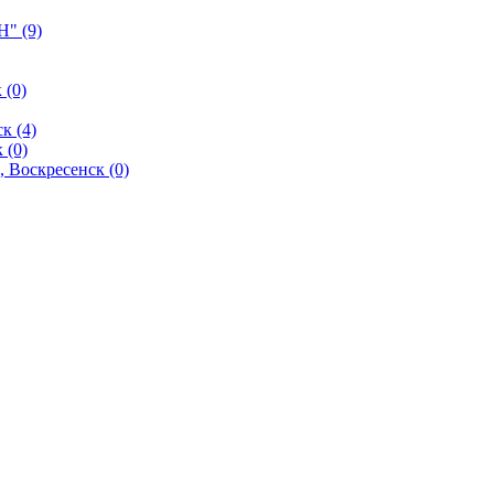
" (9)
 (0)
к (4)
 (0)
 Воскресенск (0)