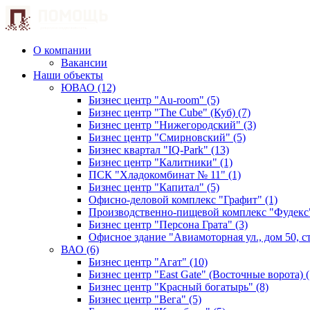
О компании
Вакансии
Наши объекты
ЮВАО (12)
Бизнес центр "Au-room" (5)
Бизнес центр "The Cube" (Куб) (7)
Бизнес центр "Нижегородский" (3)
Бизнес центр "Смирновский" (5)
Бизнес квартал "IQ-Park" (13)
Бизнес центр "Калитники" (1)
ПСК "Хладокомбинат № 11" (1)
Бизнес центр "Капитал" (5)
Офисно-деловой комплекс "Графит" (1)
Производственно-пищевой комплекс "Фудекс"
Бизнес центр "Персона Грата" (3)
Офисное здание "Авиамоторная ул., дом 50, стр
ВАО (6)
Бизнес центр "Агат" (10)
Бизнес центр "East Gate" (Восточные ворота) (
Бизнес центр "Красный богатырь" (8)
Бизнес центр "Вега" (5)