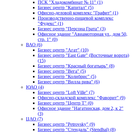
ПСК "Хладокомбинат № 11" (1)
Бизнес центр "Капитал" (5)
Офисно-деловой комплекс "Графит" (1)
Производственно-пищевой комплекс
"Фудекс" (1)
Бизнес центр "Персона Грата" (3)
Офисное здание "Авиамоторная ул., дом 50,
стр. 1" (0)
ВАО (6)
Бизнес центр "Агат" (10)
Бизнес центр "East Gate" (Восточные ворота)
(15)
Бизнес центр "Красный богатырь" (8)
Бизнес центр "Вега" (5)
Бизнес центр "Колибрис" (5)
Бизнес центр "Вилла рива" (6)
ЮАО (4)
Бизнес центр "Loft Ville" (7)
Офисно-складской комплекс "Фаворит" (9)
Бизнес центр "Центр Т" (0)
Офисное здание "Нагатинская, дом 2, к 2"
(3)
ЦАО (7)
Бизнес центр "Petrovsky" (9)
Бизнес центр "Стендаль" (Stendhal) (8)