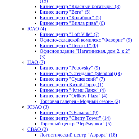
(15)
Бизнес центр "Красный богатырь" (8)
Бизнес центр "Вега" (5)
Бизнес центр "Колибрис" (5)
Бизнес центр "Вилла рива" (6)
ЮАО (4)
Бизнес центр "Loft Ville" (7)
Офисно-складской комплекс "Фаворит" (9)
Бизнес центр "Центр Т" (0)
Офисное здание "Нагатинская, дом 2, к 2"
(3)
ЦАО (7)
Бизнес центр "Petrovsky" (9)
Бизнес центр "Стендаль" (Stendhal) (8)
Бизнес центр "Сущевский" (7)
Бизнес центр Китай-Город (1)
Бизнес центр "Флэш Ланж" (4)
Бизнес центр "Orlikov Plaza" (4)
Торговая галерея «Модный сезон» (2)
ЮЗАО (3)
Бизнес центр "Очаково" (9)
Бизнес центр "Cherry Tower" (14)
Торговый центр "Черёмушки" (5)
СВАО (2)
Логистический центр "Аврора" (18)