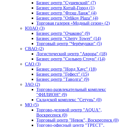
Бизнес центр "Сущевский" (7)
Бизнес центр Китай-Город (1)
Бизнес центр "Флэш Ланж" (4)
Бизнес центр "Orlikov Plaza" (4)
Торговая галерея «Модный сезон» (2)
ЮЗАО (3)
Бизнес центр "Очаково" (9)
Бизнес центр "Cherry Tower" (14)
Торговый центр "Черёмушки" (5)
СВАО (2)
Логистический центр "Аврора" (18)
Бизнес центр "Сильвер Стоун" (14)
САО (3)
Бизнес центр "Норд Хаус" (18)
Бизнес центр "Гефест" (15)
Бизнес центр "Таволга" (9)
ЗАО (2)
Торгово-развлекательный комплекс
"ФИЛИОН" (9)
Складской комплекс "Сетунь" (0)
MO (5)
Торгово-деловой центр "AQUA",
Воскресенск (0)
Торговый центр "Невок", Воскресенск (0)
Торгово-офисный центр "ТРЕСТ",