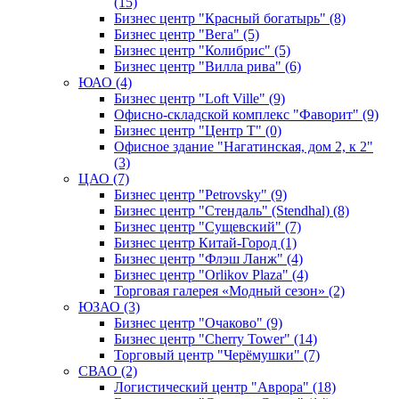
(15)
Бизнес центр "Красный богатырь" (8)
Бизнес центр "Вега" (5)
Бизнес центр "Колибрис" (5)
Бизнес центр "Вилла рива" (6)
ЮАО (4)
Бизнес центр "Loft Ville" (9)
Офисно-складской комплекс "Фаворит" (9)
Бизнес центр "Центр Т" (0)
Офисное здание "Нагатинская, дом 2, к 2"
(3)
ЦАО (7)
Бизнес центр "Petrovsky" (9)
Бизнес центр "Стендаль" (Stendhal) (8)
Бизнес центр "Сущевский" (7)
Бизнес центр Китай-Город (1)
Бизнес центр "Флэш Ланж" (4)
Бизнес центр "Orlikov Plaza" (4)
Торговая галерея «Модный сезон» (2)
ЮЗАО (3)
Бизнес центр "Очаково" (9)
Бизнес центр "Cherry Tower" (14)
Торговый центр "Черёмушки" (7)
СВАО (2)
Логистический центр "Аврора" (18)