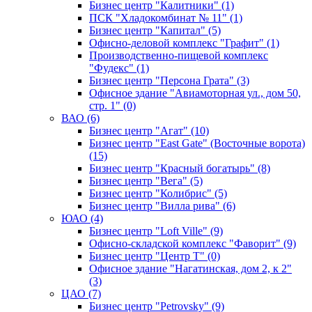
Бизнес центр "Калитники" (1)
ПСК "Хладокомбинат № 11" (1)
Бизнес центр "Капитал" (5)
Офисно-деловой комплекс "Графит" (1)
Производственно-пищевой комплекс
"Фудекс" (1)
Бизнес центр "Персона Грата" (3)
Офисное здание "Авиамоторная ул., дом 50,
стр. 1" (0)
ВАО (6)
Бизнес центр "Агат" (10)
Бизнес центр "East Gate" (Восточные ворота)
(15)
Бизнес центр "Красный богатырь" (8)
Бизнес центр "Вега" (5)
Бизнес центр "Колибрис" (5)
Бизнес центр "Вилла рива" (6)
ЮАО (4)
Бизнес центр "Loft Ville" (9)
Офисно-складской комплекс "Фаворит" (9)
Бизнес центр "Центр Т" (0)
Офисное здание "Нагатинская, дом 2, к 2"
(3)
ЦАО (7)
Бизнес центр "Petrovsky" (9)