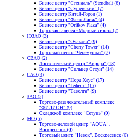
Бизнес центр "Стендаль" (Stendhal) (8)
Бизнес центр "Сущевский" (7)
Бизнес центр Китай-Город (1)
Бизнес центр "Флэш Ланж" (4)
Бизнес центр "Orlikov Plaza" (4)
Торговая галерея «Модный сезон» (2)
ЮЗАО (3)
Бизнес центр "Очаково" (9)
Бизнес центр "Cherry Tower" (14)
Торговый центр "Черёмушки" (7)
СВАО (2)
Логистический центр "Аврора" (18)
Бизнес центр "Сильвер Стоун" (14)
САО (3)
Бизнес центр "Норд Хаус" (17)
Бизнес центр "Гефест" (15)
Бизнес центр "Таволга" (9)
ЗАО (2)
Торгово-развлекательный комплекс
"ФИЛИОН" (9)
Складской комплекс "Сетунь" (0)
MO (5)
Торгово-деловой центр "AQUA",
Воскресенск (0)
Торговый центр "Невок", Воскресенск (0)