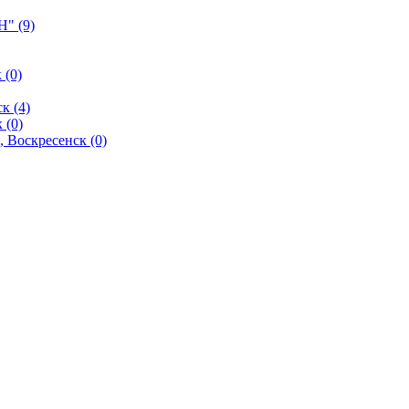
" (9)
 (0)
к (4)
 (0)
 Воскресенск (0)