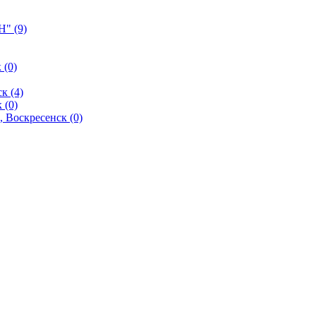
" (9)
 (0)
к (4)
 (0)
 Воскресенск (0)