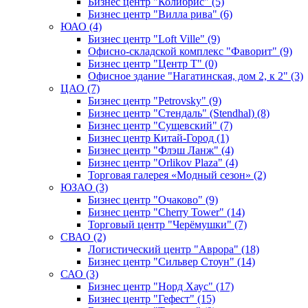
Бизнес центр "Колибрис" (5)
Бизнес центр "Вилла рива" (6)
ЮАО (4)
Бизнес центр "Loft Ville" (9)
Офисно-складской комплекс "Фаворит" (9)
Бизнес центр "Центр Т" (0)
Офисное здание "Нагатинская, дом 2, к 2" (3)
ЦАО (7)
Бизнес центр "Petrovsky" (9)
Бизнес центр "Стендаль" (Stendhal) (8)
Бизнес центр "Сущевский" (7)
Бизнес центр Китай-Город (1)
Бизнес центр "Флэш Ланж" (4)
Бизнес центр "Orlikov Plaza" (4)
Торговая галерея «Модный сезон» (2)
ЮЗАО (3)
Бизнес центр "Очаково" (9)
Бизнес центр "Cherry Tower" (14)
Торговый центр "Черёмушки" (7)
СВАО (2)
Логистический центр "Аврора" (18)
Бизнес центр "Сильвер Стоун" (14)
САО (3)
Бизнес центр "Норд Хаус" (17)
Бизнес центр "Гефест" (15)