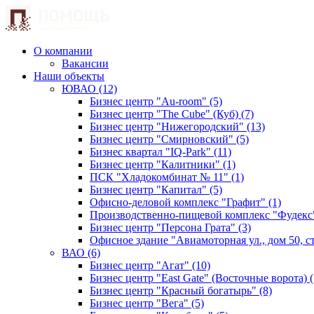
О компании
Вакансии
Наши объекты
ЮВАО (12)
Бизнес центр "Au-room" (5)
Бизнес центр "The Cube" (Куб) (7)
Бизнес центр "Нижегородский" (13)
Бизнес центр "Смирновский" (5)
Бизнес квартал "IQ-Park" (11)
Бизнес центр "Калитники" (1)
ПСК "Хладокомбинат № 11" (1)
Бизнес центр "Капитал" (5)
Офисно-деловой комплекс "Графит" (1)
Производственно-пищевой комплекс "Фудекс"
Бизнес центр "Персона Грата" (3)
Офисное здание "Авиамоторная ул., дом 50, стр
ВАО (6)
Бизнес центр "Агат" (10)
Бизнес центр "East Gate" (Восточные ворота) (
Бизнес центр "Красный богатырь" (8)
Бизнес центр "Вега" (5)