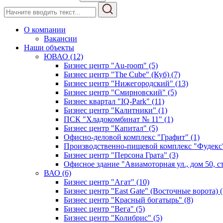
О компании
Вакансии
Наши объекты
ЮВАО (12)
Бизнес центр "Au-room" (5)
Бизнес центр "The Cube" (Куб) (7)
Бизнес центр "Нижегородский" (13)
Бизнес центр "Смирновский" (5)
Бизнес квартал "IQ-Park" (11)
Бизнес центр "Калитники" (1)
ПСК "Хладокомбинат № 11" (1)
Бизнес центр "Капитал" (5)
Офисно-деловой комплекс "Графит" (1)
Производственно-пищевой комплекс "Фудекс"
Бизнес центр "Персона Грата" (3)
Офисное здание "Авиамоторная ул., дом 50, стр
ВАО (6)
Бизнес центр "Агат" (10)
Бизнес центр "East Gate" (Восточные ворота) (
Бизнес центр "Красный богатырь" (8)
Бизнес центр "Вега" (5)
Бизнес центр "Колибрис" (5)