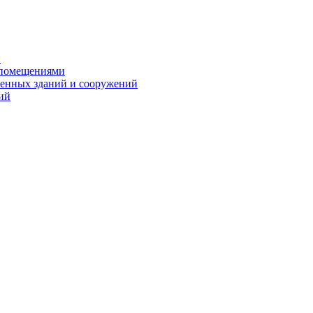
и
 помещениями
енных зданий и сооружений
ий