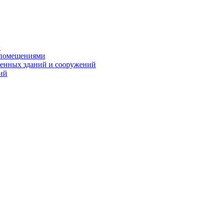
и
 помещениями
енных зданий и сооружений
ий