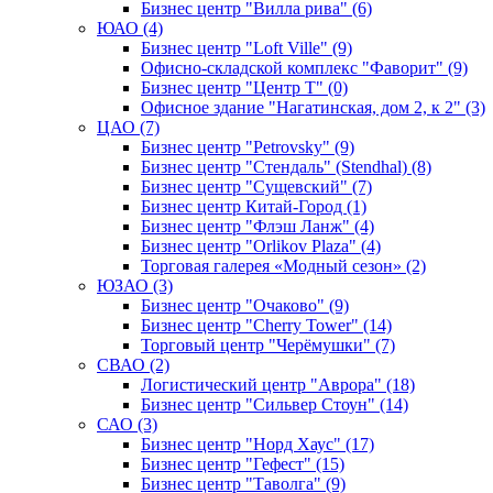
Бизнес центр "Вилла рива" (6)
ЮАО (4)
Бизнес центр "Loft Ville" (9)
Офисно-складской комплекс "Фаворит" (9)
Бизнес центр "Центр Т" (0)
Офисное здание "Нагатинская, дом 2, к 2" (3)
ЦАО (7)
Бизнес центр "Petrovsky" (9)
Бизнес центр "Стендаль" (Stendhal) (8)
Бизнес центр "Сущевский" (7)
Бизнес центр Китай-Город (1)
Бизнес центр "Флэш Ланж" (4)
Бизнес центр "Orlikov Plaza" (4)
Торговая галерея «Модный сезон» (2)
ЮЗАО (3)
Бизнес центр "Очаково" (9)
Бизнес центр "Cherry Tower" (14)
Торговый центр "Черёмушки" (7)
СВАО (2)
Логистический центр "Аврора" (18)
Бизнес центр "Сильвер Стоун" (14)
САО (3)
Бизнес центр "Норд Хаус" (17)
Бизнес центр "Гефест" (15)
Бизнес центр "Таволга" (9)