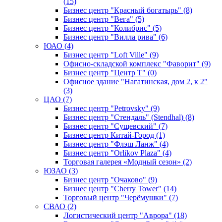
(15)
Бизнес центр "Красный богатырь" (8)
Бизнес центр "Вега" (5)
Бизнес центр "Колибрис" (5)
Бизнес центр "Вилла рива" (6)
ЮАО (4)
Бизнес центр "Loft Ville" (9)
Офисно-складской комплекс "Фаворит" (9)
Бизнес центр "Центр Т" (0)
Офисное здание "Нагатинская, дом 2, к 2"
(3)
ЦАО (7)
Бизнес центр "Petrovsky" (9)
Бизнес центр "Стендаль" (Stendhal) (8)
Бизнес центр "Сущевский" (7)
Бизнес центр Китай-Город (1)
Бизнес центр "Флэш Ланж" (4)
Бизнес центр "Orlikov Plaza" (4)
Торговая галерея «Модный сезон» (2)
ЮЗАО (3)
Бизнес центр "Очаково" (9)
Бизнес центр "Cherry Tower" (14)
Торговый центр "Черёмушки" (7)
СВАО (2)
Логистический центр "Аврора" (18)