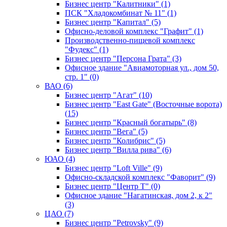
Бизнес центр "Калитники" (1)
ПСК "Хладокомбинат № 11" (1)
Бизнес центр "Капитал" (5)
Офисно-деловой комплекс "Графит" (1)
Производственно-пищевой комплекс
"Фудекс" (1)
Бизнес центр "Персона Грата" (3)
Офисное здание "Авиамоторная ул., дом 50,
стр. 1" (0)
ВАО (6)
Бизнес центр "Агат" (10)
Бизнес центр "East Gate" (Восточные ворота)
(15)
Бизнес центр "Красный богатырь" (8)
Бизнес центр "Вега" (5)
Бизнес центр "Колибрис" (5)
Бизнес центр "Вилла рива" (6)
ЮАО (4)
Бизнес центр "Loft Ville" (9)
Офисно-складской комплекс "Фаворит" (9)
Бизнес центр "Центр Т" (0)
Офисное здание "Нагатинская, дом 2, к 2"
(3)
ЦАО (7)
Бизнес центр "Petrovsky" (9)