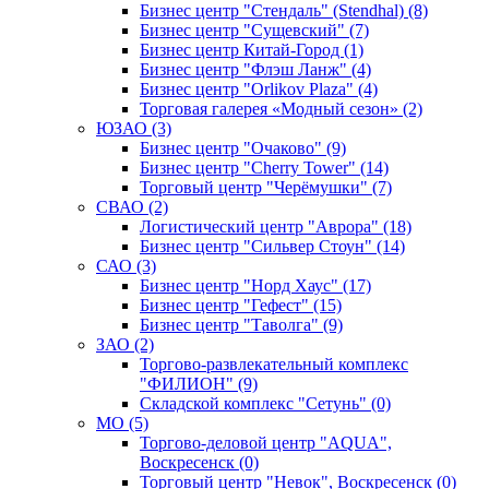
Бизнес центр "Стендаль" (Stendhal) (8)
Бизнес центр "Сущевский" (7)
Бизнес центр Китай-Город (1)
Бизнес центр "Флэш Ланж" (4)
Бизнес центр "Orlikov Plaza" (4)
Торговая галерея «Модный сезон» (2)
ЮЗАО (3)
Бизнес центр "Очаково" (9)
Бизнес центр "Cherry Tower" (14)
Торговый центр "Черёмушки" (7)
СВАО (2)
Логистический центр "Аврора" (18)
Бизнес центр "Сильвер Стоун" (14)
САО (3)
Бизнес центр "Норд Хаус" (17)
Бизнес центр "Гефест" (15)
Бизнес центр "Таволга" (9)
ЗАО (2)
Торгово-развлекательный комплекс
"ФИЛИОН" (9)
Складской комплекс "Сетунь" (0)
MO (5)
Торгово-деловой центр "AQUA",
Воскресенск (0)
Торговый центр "Невок", Воскресенск (0)