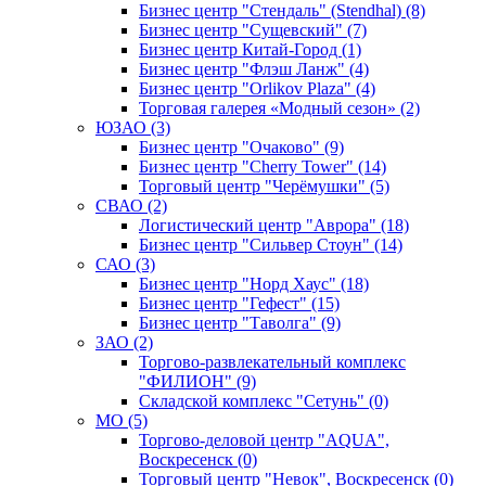
Бизнес центр "Стендаль" (Stendhal) (8)
Бизнес центр "Сущевский" (7)
Бизнес центр Китай-Город (1)
Бизнес центр "Флэш Ланж" (4)
Бизнес центр "Orlikov Plaza" (4)
Торговая галерея «Модный сезон» (2)
ЮЗАО (3)
Бизнес центр "Очаково" (9)
Бизнес центр "Cherry Tower" (14)
Торговый центр "Черёмушки" (5)
СВАО (2)
Логистический центр "Аврора" (18)
Бизнес центр "Сильвер Стоун" (14)
САО (3)
Бизнес центр "Норд Хаус" (18)
Бизнес центр "Гефест" (15)
Бизнес центр "Таволга" (9)
ЗАО (2)
Торгово-развлекательный комплекс
"ФИЛИОН" (9)
Складской комплекс "Сетунь" (0)
MO (5)
Торгово-деловой центр "AQUA",
Воскресенск (0)
Торговый центр "Невок", Воскресенск (0)