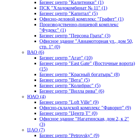
Бизнес центр "Калитники" (1)
ПСК "Хладокомбинат № 11" (1)
Бизнес центр "Капитал" (5)
Офисно-деловой комплекс "Графит" (1)
Производственно-пищевой комплекс
"Фудекс" (1)
Бизнес центр "Персона Грата" (3)
Офисное здание "Авиамоторная ул., дом 50,
стр. 1" (0)
ВАО (6)
Бизнес центр "Агат" (10)
Бизнес центр "East Gate" (Восточные ворота)
(15)
Бизнес центр "Красный богатырь" (8)
Бизнес центр "Вега" (5)
Бизнес центр "Колибрис" (5)
Бизнес центр "Вилла рива" (6)
ЮАО (4)
Бизнес центр "Loft Ville" (9)
Офисно-складской комплекс "Фаворит" (9)
Бизнес центр "Центр Т" (0)
Офисное здание "Нагатинская, дом 2, к 2"
(3)
ЦАО (7)
Бизнес центр "Petrovsky" (9)