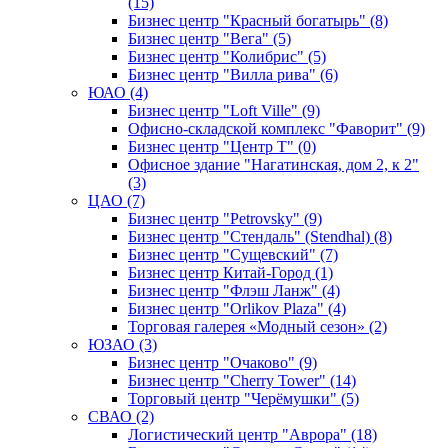
(15)
Бизнес центр "Красный богатырь" (8)
Бизнес центр "Вега" (5)
Бизнес центр "Колибрис" (5)
Бизнес центр "Вилла рива" (6)
ЮАО (4)
Бизнес центр "Loft Ville" (9)
Офисно-складской комплекс "Фаворит" (9)
Бизнес центр "Центр Т" (0)
Офисное здание "Нагатинская, дом 2, к 2"
(3)
ЦАО (7)
Бизнес центр "Petrovsky" (9)
Бизнес центр "Стендаль" (Stendhal) (8)
Бизнес центр "Сущевский" (7)
Бизнес центр Китай-Город (1)
Бизнес центр "Флэш Ланж" (4)
Бизнес центр "Orlikov Plaza" (4)
Торговая галерея «Модный сезон» (2)
ЮЗАО (3)
Бизнес центр "Очаково" (9)
Бизнес центр "Cherry Tower" (14)
Торговый центр "Черёмушки" (5)
СВАО (2)
Логистический центр "Аврора" (18)