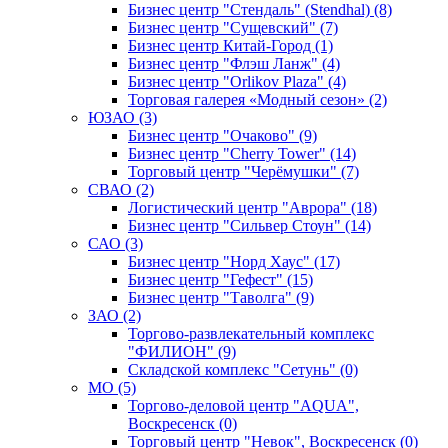
Бизнес центр "Стендаль" (Stendhal) (8)
Бизнес центр "Сущевский" (7)
Бизнес центр Китай-Город (1)
Бизнес центр "Флэш Ланж" (4)
Бизнес центр "Orlikov Plaza" (4)
Торговая галерея «Модный сезон» (2)
ЮЗАО (3)
Бизнес центр "Очаково" (9)
Бизнес центр "Cherry Tower" (14)
Торговый центр "Черёмушки" (7)
СВАО (2)
Логистический центр "Аврора" (18)
Бизнес центр "Сильвер Стоун" (14)
САО (3)
Бизнес центр "Норд Хаус" (17)
Бизнес центр "Гефест" (15)
Бизнес центр "Таволга" (9)
ЗАО (2)
Торгово-развлекательный комплекс
"ФИЛИОН" (9)
Складской комплекс "Сетунь" (0)
MO (5)
Торгово-деловой центр "AQUA",
Воскресенск (0)
Торговый центр "Невок", Воскресенск (0)