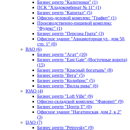
Бизнес центр "Калитники" (1)
ПСК "Хладокомбинат № 11" (1)
Бизнес центр "Капитал" (5)
Офисно-деловой комплекс "Графит" (1)
Производственно-пищевой комплекс
"Фудекс" (1)
Бизнес центр "Персона Грата" (3)
Офисное здание "Авиамоторная ул., дом 50,
стр. 1" (0)
ВАО (6)
Бизнес центр "Агат" (10)
Бизнес центр "East Gate" (Восточные ворота)
(15)
Бизнес центр "Красный богатырь" (8)
Бизнес центр "Вега" (5)
Бизнес центр "Колибрис" (5)
Бизнес центр "Вилла рива" (6)
ЮАО (4)
Бизнес центр "Loft Ville" (9)
Офисно-складской комплекс "Фаворит" (9)
Бизнес центр "Центр Т" (0)
Офисное здание "Нагатинская, дом 2, к 2"
(3)
ЦАО (7)
Бизнес центр "Petrovsky" (9)