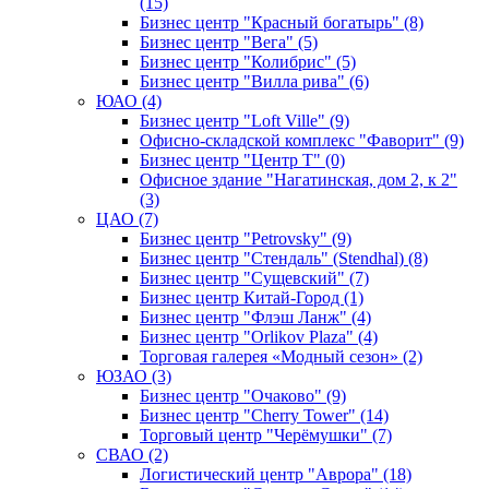
(15)
Бизнес центр "Красный богатырь" (8)
Бизнес центр "Вега" (5)
Бизнес центр "Колибрис" (5)
Бизнес центр "Вилла рива" (6)
ЮАО (4)
Бизнес центр "Loft Ville" (9)
Офисно-складской комплекс "Фаворит" (9)
Бизнес центр "Центр Т" (0)
Офисное здание "Нагатинская, дом 2, к 2"
(3)
ЦАО (7)
Бизнес центр "Petrovsky" (9)
Бизнес центр "Стендаль" (Stendhal) (8)
Бизнес центр "Сущевский" (7)
Бизнес центр Китай-Город (1)
Бизнес центр "Флэш Ланж" (4)
Бизнес центр "Orlikov Plaza" (4)
Торговая галерея «Модный сезон» (2)
ЮЗАО (3)
Бизнес центр "Очаково" (9)
Бизнес центр "Cherry Tower" (14)
Торговый центр "Черёмушки" (7)
СВАО (2)
Логистический центр "Аврора" (18)