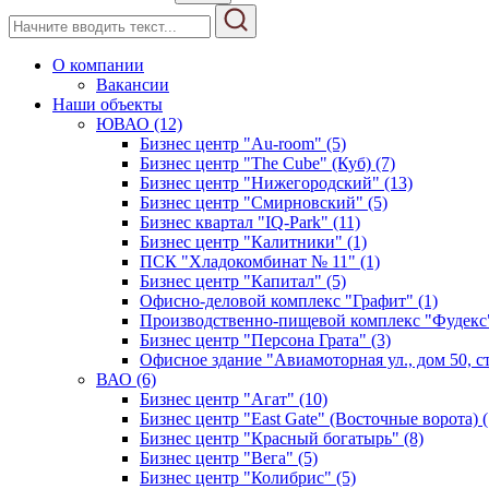
О компании
Вакансии
Наши объекты
ЮВАО (12)
Бизнес центр "Au-room" (5)
Бизнес центр "The Cube" (Куб) (7)
Бизнес центр "Нижегородский" (13)
Бизнес центр "Смирновский" (5)
Бизнес квартал "IQ-Park" (11)
Бизнес центр "Калитники" (1)
ПСК "Хладокомбинат № 11" (1)
Бизнес центр "Капитал" (5)
Офисно-деловой комплекс "Графит" (1)
Производственно-пищевой комплекс "Фудекс"
Бизнес центр "Персона Грата" (3)
Офисное здание "Авиамоторная ул., дом 50, стр
ВАО (6)
Бизнес центр "Агат" (10)
Бизнес центр "East Gate" (Восточные ворота) (
Бизнес центр "Красный богатырь" (8)
Бизнес центр "Вега" (5)
Бизнес центр "Колибрис" (5)