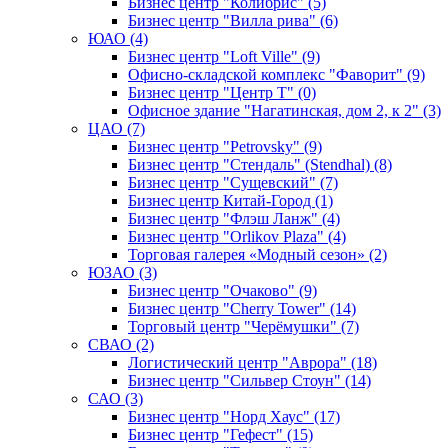
Бизнес центр "Колибрис" (5)
Бизнес центр "Вилла рива" (6)
ЮАО (4)
Бизнес центр "Loft Ville" (9)
Офисно-складской комплекс "Фаворит" (9)
Бизнес центр "Центр Т" (0)
Офисное здание "Нагатинская, дом 2, к 2" (3)
ЦАО (7)
Бизнес центр "Petrovsky" (9)
Бизнес центр "Стендаль" (Stendhal) (8)
Бизнес центр "Сущевский" (7)
Бизнес центр Китай-Город (1)
Бизнес центр "Флэш Ланж" (4)
Бизнес центр "Orlikov Plaza" (4)
Торговая галерея «Модный сезон» (2)
ЮЗАО (3)
Бизнес центр "Очаково" (9)
Бизнес центр "Cherry Tower" (14)
Торговый центр "Черёмушки" (7)
СВАО (2)
Логистический центр "Аврора" (18)
Бизнес центр "Сильвер Стоун" (14)
САО (3)
Бизнес центр "Норд Хаус" (17)
Бизнес центр "Гефест" (15)