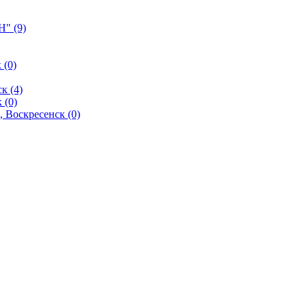
" (9)
 (0)
к (4)
 (0)
 Воскресенск (0)