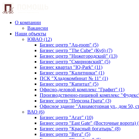
О компании
Вакансии
Наши объекты
ЮВАО (12)
Бизнес центр "Au-room" (5)
Бизнес центр "The Cube" (Куб) (7)
Бизнес центр "Нижегородский" (13)
Бизнес центр "Смирновский" (5)
Бизнес квартал "IQ-Park" (11)
Бизнес центр "Калитники" (1)
ПСК "Хладокомбинат № 11" (1)
Бизнес центр "Капитал" (5)
Офисно-деловой комплекс "Графит" (1)
Производственно-пищевой комплекс "Фудекс"
Бизнес центр "Персона Грата" (3)
Офисное здание "Авиамоторная ул., дом 50, стр
ВАО (6)
Бизнес центр "Агат" (10)
Бизнес центр "East Gate" (Восточные ворота) (
Бизнес центр "Красный богатырь" (8)
Бизнес центр "Вега" (5)