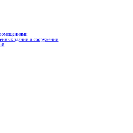
и
 помещениями
енных зданий и сооружений
ий