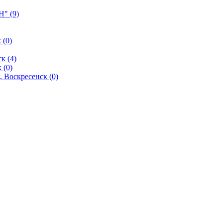
" (9)
 (0)
к (4)
 (0)
 Воскресенск (0)