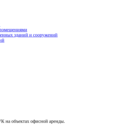
и
 помещениями
енных зданий и сооружений
ий
К на объектах офисной аренды.