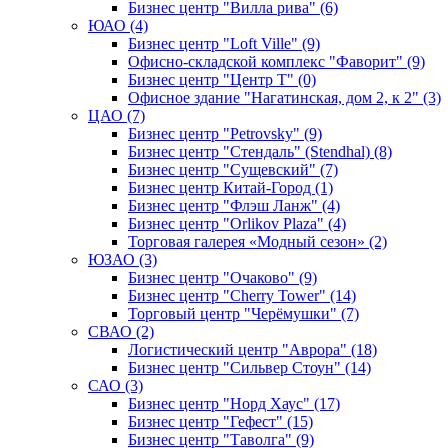
Бизнес центр "Вилла рива" (6)
ЮАО (4)
Бизнес центр "Loft Ville" (9)
Офисно-складской комплекс "Фаворит" (9)
Бизнес центр "Центр Т" (0)
Офисное здание "Нагатинская, дом 2, к 2" (3)
ЦАО (7)
Бизнес центр "Petrovsky" (9)
Бизнес центр "Стендаль" (Stendhal) (8)
Бизнес центр "Сущевский" (7)
Бизнес центр Китай-Город (1)
Бизнес центр "Флэш Ланж" (4)
Бизнес центр "Orlikov Plaza" (4)
Торговая галерея «Модный сезон» (2)
ЮЗАО (3)
Бизнес центр "Очаково" (9)
Бизнес центр "Cherry Tower" (14)
Торговый центр "Черёмушки" (7)
СВАО (2)
Логистический центр "Аврора" (18)
Бизнес центр "Сильвер Стоун" (14)
САО (3)
Бизнес центр "Норд Хаус" (17)
Бизнес центр "Гефест" (15)
Бизнес центр "Таволга" (9)