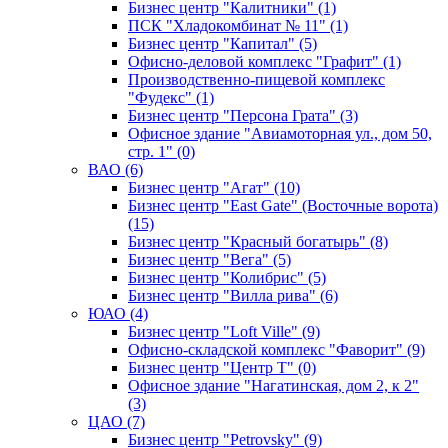
Бизнес центр "Калитники" (1)
ПСК "Хладокомбинат № 11" (1)
Бизнес центр "Капитал" (5)
Офисно-деловой комплекс "Графит" (1)
Производственно-пищевой комплекс
"Фудекс" (1)
Бизнес центр "Персона Грата" (3)
Офисное здание "Авиамоторная ул., дом 50,
стр. 1" (0)
ВАО (6)
Бизнес центр "Агат" (10)
Бизнес центр "East Gate" (Восточные ворота)
(15)
Бизнес центр "Красный богатырь" (8)
Бизнес центр "Вега" (5)
Бизнес центр "Колибрис" (5)
Бизнес центр "Вилла рива" (6)
ЮАО (4)
Бизнес центр "Loft Ville" (9)
Офисно-складской комплекс "Фаворит" (9)
Бизнес центр "Центр Т" (0)
Офисное здание "Нагатинская, дом 2, к 2"
(3)
ЦАО (7)
Бизнес центр "Petrovsky" (9)