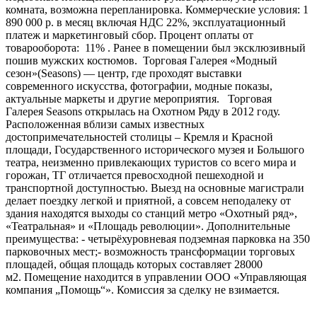
комната, возможна перепланировка. Коммерческие условия: 1
890 000 р. в месяц включая НДС 22%, эксплуатационный
платеж и маркетинговый сбор. Процент оплаты от
товарооборота: 11% . Ранее в помещении был эксклюзивный
пошив мужских костюмов. Торговая Галерея «Модный
сезон»(Seasons) — центр, где проходят выставки
современного искусства, фотографии, модные показы,
актуальные маркеты и другие мероприятия. Торговая
Галерея Seasons открылась на Охотном Ряду в 2012 году.
Расположенная вблизи самых известных
достопримечательностей столицы – Кремля и Красной
площади, Государственного исторического музея и Большого
театра, неизменно привлекающих туристов со всего мира и
горожан, ТГ отличается превосходной пешеходной и
транспортной доступностью. Выезд на основные магистрали
делает поездку легкой и приятной, а совсем неподалеку от
здания находятся выходы со станций метро «Охотный ряд»,
«Театральная» и «Площадь революции». Дополнительные
преимущества: - четырёхуровневая подземная парковка на 350
парковочных мест;- возможность трансформации торговых
площадей, общая площадь которых составляет 28000
м2. Помещение находится в управлении ООО «Управляющая
компания „Помощь“». Комиссия за сделку не взимается.