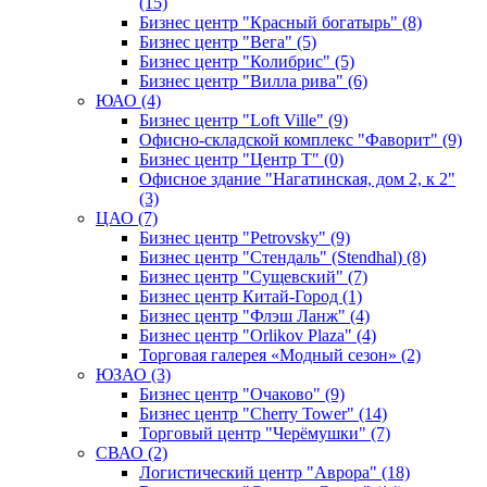
(15)
Бизнес центр "Красный богатырь" (8)
Бизнес центр "Вега" (5)
Бизнес центр "Колибрис" (5)
Бизнес центр "Вилла рива" (6)
ЮАО (4)
Бизнес центр "Loft Ville" (9)
Офисно-складской комплекс "Фаворит" (9)
Бизнес центр "Центр Т" (0)
Офисное здание "Нагатинская, дом 2, к 2"
(3)
ЦАО (7)
Бизнес центр "Petrovsky" (9)
Бизнес центр "Стендаль" (Stendhal) (8)
Бизнес центр "Сущевский" (7)
Бизнес центр Китай-Город (1)
Бизнес центр "Флэш Ланж" (4)
Бизнес центр "Orlikov Plaza" (4)
Торговая галерея «Модный сезон» (2)
ЮЗАО (3)
Бизнес центр "Очаково" (9)
Бизнес центр "Cherry Tower" (14)
Торговый центр "Черёмушки" (7)
СВАО (2)
Логистический центр "Аврора" (18)