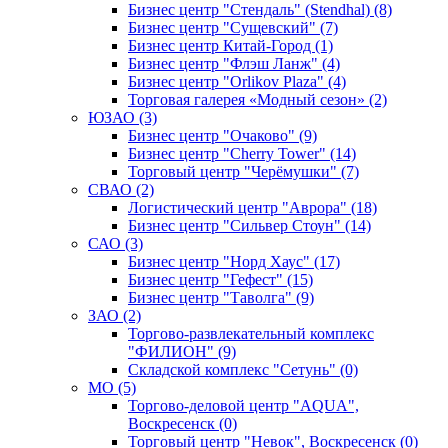
Бизнес центр "Стендаль" (Stendhal) (8)
Бизнес центр "Сущевский" (7)
Бизнес центр Китай-Город (1)
Бизнес центр "Флэш Ланж" (4)
Бизнес центр "Orlikov Plaza" (4)
Торговая галерея «Модный сезон» (2)
ЮЗАО (3)
Бизнес центр "Очаково" (9)
Бизнес центр "Cherry Tower" (14)
Торговый центр "Черёмушки" (7)
СВАО (2)
Логистический центр "Аврора" (18)
Бизнес центр "Сильвер Стоун" (14)
САО (3)
Бизнес центр "Норд Хаус" (17)
Бизнес центр "Гефест" (15)
Бизнес центр "Таволга" (9)
ЗАО (2)
Торгово-развлекательный комплекс
"ФИЛИОН" (9)
Складской комплекс "Сетунь" (0)
MO (5)
Торгово-деловой центр "AQUA",
Воскресенск (0)
Торговый центр "Невок", Воскресенск (0)