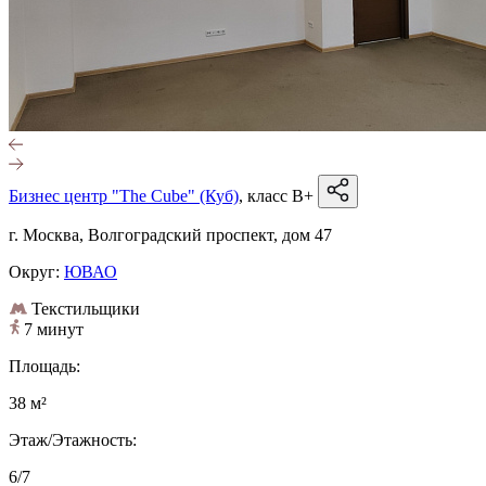
Бизнес центр "The Cube" (Куб)
, класс B+
г. Москва, Волгоградский проспект, дом 47
Округ:
ЮВАО
Текстильщики
7 минут
Площадь:
38 м²
Этаж/Этажность:
6/7