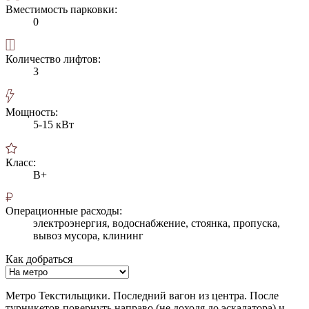
Вместимость парковки:
0
Количество лифтов:
3
Мощность:
5-15 кВт
Класс:
B+
Операционные расходы:
электроэнергия, водоснабжение, стоянка, пропуска,
вывоз мусора, клининг
Как добраться
Метро Текстильщики. Последний вагон из центра. После
турникетов повернуть направо (не доходя до эскалатора) и