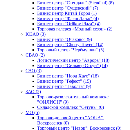
Бизнес центр "Стендаль" (Stendhal) (8)
Бизнес центр "Сущевский" (7)
Бизнес центр Китай-Город (1)
Бизнес центр "Флэш Ланж" (4)
Бизнес центр "Orlikov Plaza" (4)
Торговая галерея «Модный сезон» (2)
ЮЗАО (3)
Бизнес центр "Очаково" (9)
Бизнес центр "Cherry Tower" (14)
Торговый центр "Черёмушки" (5)
СВАО (2)
Логистический центр "Аврора" (18)
Бизнес центр "Сильвер Стоун" (14)
САО (3)
Бизнес центр "Норд Хаус" (18)
Бизнес центр "Гефест" (15)
Бизнес центр "Таволга" (9)
ЗАО (2)
Торгово-развлекательный комплекс
"ФИЛИОН" (9)
Складской комплекс "Сетунь" (0)
MO (5)
Торгово-деловой центр "AQUA",
Воскресенск (0)
Торговый центр "Невок", Воскресенск (0)