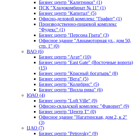
Бизнес центр "Калитники" (1)
ПСК "Хладокомбинат № 11" (1)
Бизнес центр "Капитал" (5)
Офисно-деловой комплекс "Графит" (1)
Производственно-пищевой комплекс
"Фудекс" (1)
Бизнес центр "Персона Грата" (3)
Офисное здание "Авиамоторная ул., дом 50,
стр. 1" (0)
ВАО (6)
Бизнес центр "Агат" (10)
Бизнес центр "East Gate" (Восточные ворота)
(15)
Бизнес центр "Красный богатырь" (8)
Бизнес центр "Вега" (5)
Бизнес центр "Колибрис" (5)
Бизнес центр "Вилла рива" (6)
ЮАО (4)
Бизнес центр "Loft Ville" (9)
Офисно-складской комплекс "Фаворит" (9)
Бизнес центр "Центр Т" (0)
Офисное здание "Нагатинская, дом 2, к 2"
(3)
ЦАО (7)
Бизнес центр "Petrovsky" (9)