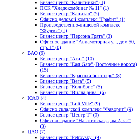
Бизнес центр "Калитники" (1)
ПСК "Хладокомбинат № 11" (1)
Бизнес центр "Капитал" (5)
Офисно-деловой комплекс "Графит" (1)
Производственно-пищевой комплекс
"Фудекс" (1)
Бизнес центр "Персона Грата" (3)
Офисное здание "Авиамоторная ул., дом 50,
стр. 1" (0)
ВАО (6)
Бизнес центр "Агат" (10)
Бизнес центр "East Gate" (Восточные ворота)
(15)
Бизнес центр "Красный богатырь" (8)
Бизнес центр "Вега" (5)
Бизнес центр "Колибрис" (5)
Бизнес центр "Вилла рива" (6)
ЮАО (4)
Бизнес центр "Loft Ville" (9)
Офисно-складской комплекс "Фаворит" (9)
Бизнес центр "Центр Т" (0)
Офисное здание "Нагатинская, дом 2, к 2"
(3)
ЦАО (7)
Бизнес центр "Petrovsky" (9)