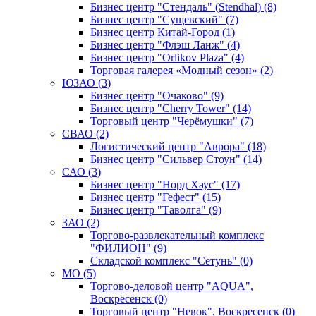
Бизнес центр "Стендаль" (Stendhal) (8)
Бизнес центр "Сущевский" (7)
Бизнес центр Китай-Город (1)
Бизнес центр "Флэш Ланж" (4)
Бизнес центр "Orlikov Plaza" (4)
Торговая галерея «Модный сезон» (2)
ЮЗАО (3)
Бизнес центр "Очаково" (9)
Бизнес центр "Cherry Tower" (14)
Торговый центр "Черёмушки" (7)
СВАО (2)
Логистический центр "Аврора" (18)
Бизнес центр "Сильвер Стоун" (14)
САО (3)
Бизнес центр "Норд Хаус" (17)
Бизнес центр "Гефест" (15)
Бизнес центр "Таволга" (9)
ЗАО (2)
Торгово-развлекательный комплекс
"ФИЛИОН" (9)
Складской комплекс "Сетунь" (0)
MO (5)
Торгово-деловой центр "AQUA",
Воскресенск (0)
Торговый центр "Невок", Воскресенск (0)