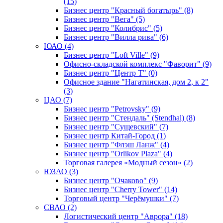
(15)
Бизнес центр "Красный богатырь" (8)
Бизнес центр "Вега" (5)
Бизнес центр "Колибрис" (5)
Бизнес центр "Вилла рива" (6)
ЮАО (4)
Бизнес центр "Loft Ville" (9)
Офисно-складской комплекс "Фаворит" (9)
Бизнес центр "Центр Т" (0)
Офисное здание "Нагатинская, дом 2, к 2"
(3)
ЦАО (7)
Бизнес центр "Petrovsky" (9)
Бизнес центр "Стендаль" (Stendhal) (8)
Бизнес центр "Сущевский" (7)
Бизнес центр Китай-Город (1)
Бизнес центр "Флэш Ланж" (4)
Бизнес центр "Orlikov Plaza" (4)
Торговая галерея «Модный сезон» (2)
ЮЗАО (3)
Бизнес центр "Очаково" (9)
Бизнес центр "Cherry Tower" (14)
Торговый центр "Черёмушки" (7)
СВАО (2)
Логистический центр "Аврора" (18)