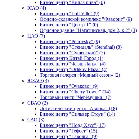
Бизнес центр "Вилла рива" (6)
ЮАО (4)
Бизнес центр "Loft Ville" (9)
Офисно-складской комплекс "Фаворит" (9)
Бизнес центр "Центр Т" (0)
Офисное здание "Нагатинская, дом 2, к 2" (3)
ЦАО (7)
Бизнес центр "Petrovsky" (9)
Бизнес центр "Стендаль" (Stendhal) (8)
Бизнес центр "Сущевский" (7)
Бизнес центр Китай-Город (1)
Бизнес центр "Флэш Ланж" (4)
Бизнес центр "Orlikov Plaza" (4)
Торговая галерея «Модный сезон» (2)
ЮЗАО (3)
Бизнес центр "Очаково" (9)
Бизнес центр "Cherry Tower" (14)
Торговый центр "Черёмушки" (7)
СВАО (2)
Логистический центр "Аврора" (18)
Бизнес центр "Сильвер Стоун" (14)
САО (3)
Бизнес центр "Норд Хаус" (17)
Бизнес центр "Гефест" (15)
Бизнес центр "Таволга" (9)