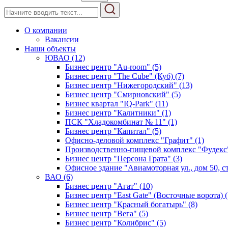
О компании
Вакансии
Наши объекты
ЮВАО (12)
Бизнес центр "Au-room" (5)
Бизнес центр "The Cube" (Куб) (7)
Бизнес центр "Нижегородский" (13)
Бизнес центр "Смирновский" (5)
Бизнес квартал "IQ-Park" (11)
Бизнес центр "Калитники" (1)
ПСК "Хладокомбинат № 11" (1)
Бизнес центр "Капитал" (5)
Офисно-деловой комплекс "Графит" (1)
Производственно-пищевой комплекс "Фудекс"
Бизнес центр "Персона Грата" (3)
Офисное здание "Авиамоторная ул., дом 50, стр
ВАО (6)
Бизнес центр "Агат" (10)
Бизнес центр "East Gate" (Восточные ворота) (
Бизнес центр "Красный богатырь" (8)
Бизнес центр "Вега" (5)
Бизнес центр "Колибрис" (5)