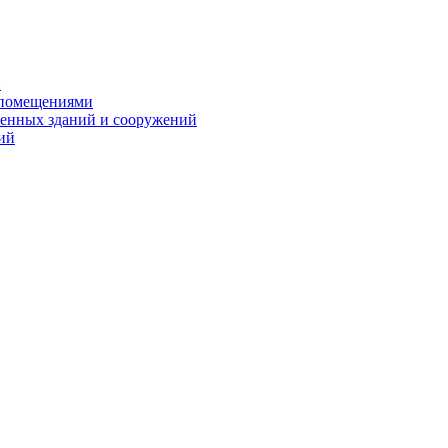
и
 помещениями
енных зданий и сооружений
ий