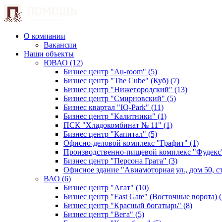
О компании
Вакансии
Наши объекты
ЮВАО (12)
Бизнес центр "Au-room" (5)
Бизнес центр "The Cube" (Куб) (7)
Бизнес центр "Нижегородский" (13)
Бизнес центр "Смирновский" (5)
Бизнес квартал "IQ-Park" (11)
Бизнес центр "Калитники" (1)
ПСК "Хладокомбинат № 11" (1)
Бизнес центр "Капитал" (5)
Офисно-деловой комплекс "Графит" (1)
Производственно-пищевой комплекс "Фудекс"
Бизнес центр "Персона Грата" (3)
Офисное здание "Авиамоторная ул., дом 50, стр
ВАО (6)
Бизнес центр "Агат" (10)
Бизнес центр "East Gate" (Восточные ворота) (
Бизнес центр "Красный богатырь" (8)
Бизнес центр "Вега" (5)