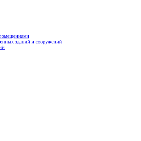
и
 помещениями
енных зданий и сооружений
ий