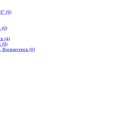
" (9)
 (0)
к (4)
 (0)
 Воскресенск (0)