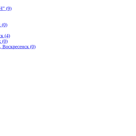
" (9)
 (0)
к (4)
 (0)
 Воскресенск (0)