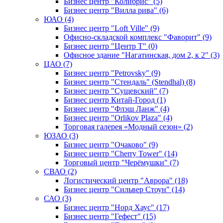
Бизнес центр "Колибрис" (5)
Бизнес центр "Вилла рива" (6)
ЮАО (4)
Бизнес центр "Loft Ville" (9)
Офисно-складской комплекс "Фаворит" (9)
Бизнес центр "Центр Т" (0)
Офисное здание "Нагатинская, дом 2, к 2" (3)
ЦАО (7)
Бизнес центр "Petrovsky" (9)
Бизнес центр "Стендаль" (Stendhal) (8)
Бизнес центр "Сущевский" (7)
Бизнес центр Китай-Город (1)
Бизнес центр "Флэш Ланж" (4)
Бизнес центр "Orlikov Plaza" (4)
Торговая галерея «Модный сезон» (2)
ЮЗАО (3)
Бизнес центр "Очаково" (9)
Бизнес центр "Cherry Tower" (14)
Торговый центр "Черёмушки" (7)
СВАО (2)
Логистический центр "Аврора" (18)
Бизнес центр "Сильвер Стоун" (14)
САО (3)
Бизнес центр "Норд Хаус" (17)
Бизнес центр "Гефест" (15)