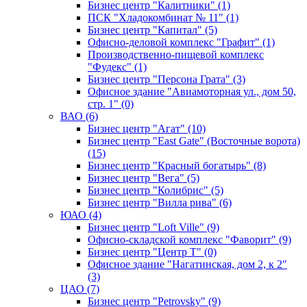
Бизнес центр "Калитники" (1)
ПСК "Хладокомбинат № 11" (1)
Бизнес центр "Капитал" (5)
Офисно-деловой комплекс "Графит" (1)
Производственно-пищевой комплекс
"Фудекс" (1)
Бизнес центр "Персона Грата" (3)
Офисное здание "Авиамоторная ул., дом 50,
стр. 1" (0)
ВАО (6)
Бизнес центр "Агат" (10)
Бизнес центр "East Gate" (Восточные ворота)
(15)
Бизнес центр "Красный богатырь" (8)
Бизнес центр "Вега" (5)
Бизнес центр "Колибрис" (5)
Бизнес центр "Вилла рива" (6)
ЮАО (4)
Бизнес центр "Loft Ville" (9)
Офисно-складской комплекс "Фаворит" (9)
Бизнес центр "Центр Т" (0)
Офисное здание "Нагатинская, дом 2, к 2"
(3)
ЦАО (7)
Бизнес центр "Petrovsky" (9)