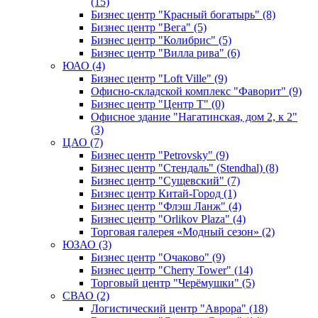
(15)
Бизнес центр "Красный богатырь" (8)
Бизнес центр "Вега" (5)
Бизнес центр "Колибрис" (5)
Бизнес центр "Вилла рива" (6)
ЮАО (4)
Бизнес центр "Loft Ville" (9)
Офисно-складской комплекс "Фаворит" (9)
Бизнес центр "Центр Т" (0)
Офисное здание "Нагатинская, дом 2, к 2"
(3)
ЦАО (7)
Бизнес центр "Petrovsky" (9)
Бизнес центр "Стендаль" (Stendhal) (8)
Бизнес центр "Сущевский" (7)
Бизнес центр Китай-Город (1)
Бизнес центр "Флэш Ланж" (4)
Бизнес центр "Orlikov Plaza" (4)
Торговая галерея «Модный сезон» (2)
ЮЗАО (3)
Бизнес центр "Очаково" (9)
Бизнес центр "Cherry Tower" (14)
Торговый центр "Черёмушки" (5)
СВАО (2)
Логистический центр "Аврора" (18)