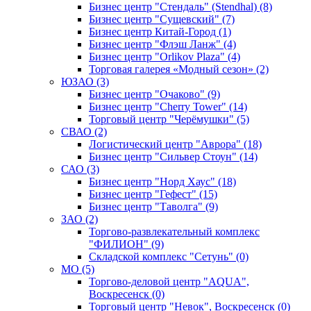
Бизнес центр "Стендаль" (Stendhal) (8)
Бизнес центр "Сущевский" (7)
Бизнес центр Китай-Город (1)
Бизнес центр "Флэш Ланж" (4)
Бизнес центр "Orlikov Plaza" (4)
Торговая галерея «Модный сезон» (2)
ЮЗАО (3)
Бизнес центр "Очаково" (9)
Бизнес центр "Cherry Tower" (14)
Торговый центр "Черёмушки" (5)
СВАО (2)
Логистический центр "Аврора" (18)
Бизнес центр "Сильвер Стоун" (14)
САО (3)
Бизнес центр "Норд Хаус" (18)
Бизнес центр "Гефест" (15)
Бизнес центр "Таволга" (9)
ЗАО (2)
Торгово-развлекательный комплекс
"ФИЛИОН" (9)
Складской комплекс "Сетунь" (0)
MO (5)
Торгово-деловой центр "AQUA",
Воскресенск (0)
Торговый центр "Невок", Воскресенск (0)