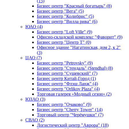
(15)
Бизнес центр "Красный богатырь" (8)
Бизнес центр "Вега" (5)
Бизнес центр "Колибрис" (5)
Бизнес центр "Вилла рива" (6)
ЮАО (4)
Бизнес центр "Loft Ville" (9)
Офисно-складской комплекс "Фаворит" (9)
Бизнес центр "Центр Т" (0)
Офисное здание "Нагатинская, дом 2, к 2"
(3)
ЦАО (7)
Бизнес центр "Petrovsky" (9)
Бизнес центр "Стендаль" (Stendhal) (8)
Бизнес центр "Сущевский" (7)
Бизнес центр Китай-Город (1)
Бизнес центр "Флэш Ланж" (4)
Бизнес центр "Orlikov Plaza" (4)
Торговая галерея «Модный сезон» (2)
ЮЗАО (3)
Бизнес центр "Очаково" (9)
Бизнес центр "Cherry Tower" (14)
Торговый центр "Черёмушки" (7)
СВАО (2)
Логистический центр "Аврора" (18)