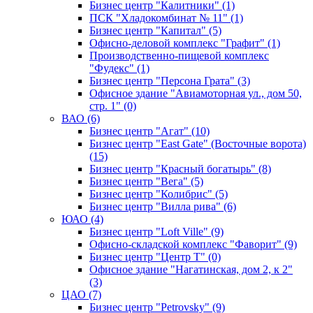
Бизнес центр "Калитники" (1)
ПСК "Хладокомбинат № 11" (1)
Бизнес центр "Капитал" (5)
Офисно-деловой комплекс "Графит" (1)
Производственно-пищевой комплекс
"Фудекс" (1)
Бизнес центр "Персона Грата" (3)
Офисное здание "Авиамоторная ул., дом 50,
стр. 1" (0)
ВАО (6)
Бизнес центр "Агат" (10)
Бизнес центр "East Gate" (Восточные ворота)
(15)
Бизнес центр "Красный богатырь" (8)
Бизнес центр "Вега" (5)
Бизнес центр "Колибрис" (5)
Бизнес центр "Вилла рива" (6)
ЮАО (4)
Бизнес центр "Loft Ville" (9)
Офисно-складской комплекс "Фаворит" (9)
Бизнес центр "Центр Т" (0)
Офисное здание "Нагатинская, дом 2, к 2"
(3)
ЦАО (7)
Бизнес центр "Petrovsky" (9)