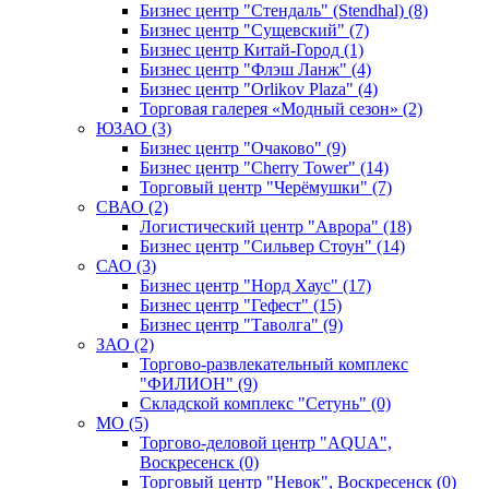
Бизнес центр "Стендаль" (Stendhal) (8)
Бизнес центр "Сущевский" (7)
Бизнес центр Китай-Город (1)
Бизнес центр "Флэш Ланж" (4)
Бизнес центр "Orlikov Plaza" (4)
Торговая галерея «Модный сезон» (2)
ЮЗАО (3)
Бизнес центр "Очаково" (9)
Бизнес центр "Cherry Tower" (14)
Торговый центр "Черёмушки" (7)
СВАО (2)
Логистический центр "Аврора" (18)
Бизнес центр "Сильвер Стоун" (14)
САО (3)
Бизнес центр "Норд Хаус" (17)
Бизнес центр "Гефест" (15)
Бизнес центр "Таволга" (9)
ЗАО (2)
Торгово-развлекательный комплекс
"ФИЛИОН" (9)
Складской комплекс "Сетунь" (0)
MO (5)
Торгово-деловой центр "AQUA",
Воскресенск (0)
Торговый центр "Невок", Воскресенск (0)