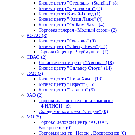
Бизнес центр "Стендаль" (Stendhal) (8)
Бизнес центр "Сущевский" (7)
Бизнес центр Китай-Город (1)
Бизнес центр "Флэш Ланж" (4)
Бизнес центр "Orlikov Plaza" (4)
Торговая галерея «Модный сезон» (2)
ЮЗАО (3)
Бизнес центр "Очаково" (9)
Бизнес центр "Cherry Tower" (14)
Торговый центр "Черёмушки" (7)
СВАО (2)
Логистический центр "Аврора" (18)
Бизнес центр "Сильвер Стоун" (14)
САО (3)
Бизнес центр "Норд Хаус" (18)
Бизнес центр "Гефест" (15)
Бизнес центр "Таволга" (9)
ЗАО (2)
Торгово-развлекательный комплекс
"ФИЛИОН" (9)
Складской комплекс "Сетунь" (0)
MO (5)
Торгово-деловой центр "AQUA",
Воскресенск (0)
Торговый центр "Невок", Воскресенск (0)