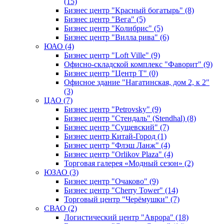
(15)
Бизнес центр "Красный богатырь" (8)
Бизнес центр "Вега" (5)
Бизнес центр "Колибрис" (5)
Бизнес центр "Вилла рива" (6)
ЮАО (4)
Бизнес центр "Loft Ville" (9)
Офисно-складской комплекс "Фаворит" (9)
Бизнес центр "Центр Т" (0)
Офисное здание "Нагатинская, дом 2, к 2"
(3)
ЦАО (7)
Бизнес центр "Petrovsky" (9)
Бизнес центр "Стендаль" (Stendhal) (8)
Бизнес центр "Сущевский" (7)
Бизнес центр Китай-Город (1)
Бизнес центр "Флэш Ланж" (4)
Бизнес центр "Orlikov Plaza" (4)
Торговая галерея «Модный сезон» (2)
ЮЗАО (3)
Бизнес центр "Очаково" (9)
Бизнес центр "Cherry Tower" (14)
Торговый центр "Черёмушки" (7)
СВАО (2)
Логистический центр "Аврора" (18)