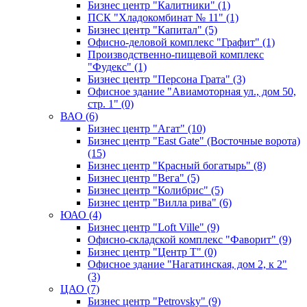
Бизнес центр "Калитники" (1)
ПСК "Хладокомбинат № 11" (1)
Бизнес центр "Капитал" (5)
Офисно-деловой комплекс "Графит" (1)
Производственно-пищевой комплекс
"Фудекс" (1)
Бизнес центр "Персона Грата" (3)
Офисное здание "Авиамоторная ул., дом 50,
стр. 1" (0)
ВАО (6)
Бизнес центр "Агат" (10)
Бизнес центр "East Gate" (Восточные ворота)
(15)
Бизнес центр "Красный богатырь" (8)
Бизнес центр "Вега" (5)
Бизнес центр "Колибрис" (5)
Бизнес центр "Вилла рива" (6)
ЮАО (4)
Бизнес центр "Loft Ville" (9)
Офисно-складской комплекс "Фаворит" (9)
Бизнес центр "Центр Т" (0)
Офисное здание "Нагатинская, дом 2, к 2"
(3)
ЦАО (7)
Бизнес центр "Petrovsky" (9)