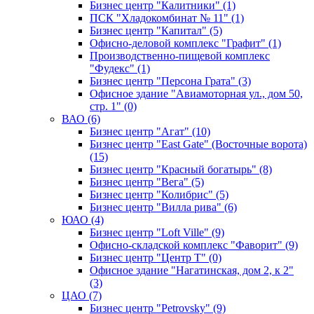
Бизнес центр "Калитники" (1)
ПСК "Хладокомбинат № 11" (1)
Бизнес центр "Капитал" (5)
Офисно-деловой комплекс "Графит" (1)
Производственно-пищевой комплекс
"Фудекс" (1)
Бизнес центр "Персона Грата" (3)
Офисное здание "Авиамоторная ул., дом 50,
стр. 1" (0)
ВАО (6)
Бизнес центр "Агат" (10)
Бизнес центр "East Gate" (Восточные ворота)
(15)
Бизнес центр "Красный богатырь" (8)
Бизнес центр "Вега" (5)
Бизнес центр "Колибрис" (5)
Бизнес центр "Вилла рива" (6)
ЮАО (4)
Бизнес центр "Loft Ville" (9)
Офисно-складской комплекс "Фаворит" (9)
Бизнес центр "Центр Т" (0)
Офисное здание "Нагатинская, дом 2, к 2"
(3)
ЦАО (7)
Бизнес центр "Petrovsky" (9)