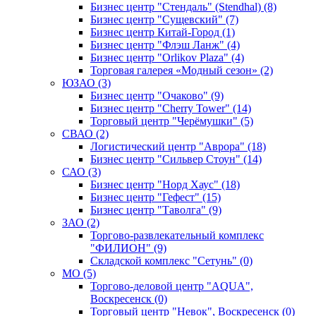
Бизнес центр "Стендаль" (Stendhal) (8)
Бизнес центр "Сущевский" (7)
Бизнес центр Китай-Город (1)
Бизнес центр "Флэш Ланж" (4)
Бизнес центр "Orlikov Plaza" (4)
Торговая галерея «Модный сезон» (2)
ЮЗАО (3)
Бизнес центр "Очаково" (9)
Бизнес центр "Cherry Tower" (14)
Торговый центр "Черёмушки" (5)
СВАО (2)
Логистический центр "Аврора" (18)
Бизнес центр "Сильвер Стоун" (14)
САО (3)
Бизнес центр "Норд Хаус" (18)
Бизнес центр "Гефест" (15)
Бизнес центр "Таволга" (9)
ЗАО (2)
Торгово-развлекательный комплекс
"ФИЛИОН" (9)
Складской комплекс "Сетунь" (0)
MO (5)
Торгово-деловой центр "AQUA",
Воскресенск (0)
Торговый центр "Невок", Воскресенск (0)