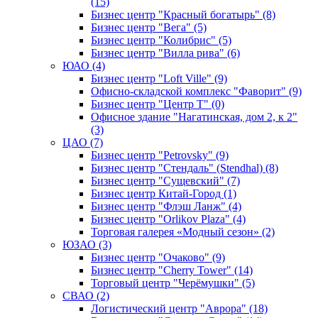
(15)
Бизнес центр "Красный богатырь" (8)
Бизнес центр "Вега" (5)
Бизнес центр "Колибрис" (5)
Бизнес центр "Вилла рива" (6)
ЮАО (4)
Бизнес центр "Loft Ville" (9)
Офисно-складской комплекс "Фаворит" (9)
Бизнес центр "Центр Т" (0)
Офисное здание "Нагатинская, дом 2, к 2"
(3)
ЦАО (7)
Бизнес центр "Petrovsky" (9)
Бизнес центр "Стендаль" (Stendhal) (8)
Бизнес центр "Сущевский" (7)
Бизнес центр Китай-Город (1)
Бизнес центр "Флэш Ланж" (4)
Бизнес центр "Orlikov Plaza" (4)
Торговая галерея «Модный сезон» (2)
ЮЗАО (3)
Бизнес центр "Очаково" (9)
Бизнес центр "Cherry Tower" (14)
Торговый центр "Черёмушки" (5)
СВАО (2)
Логистический центр "Аврора" (18)