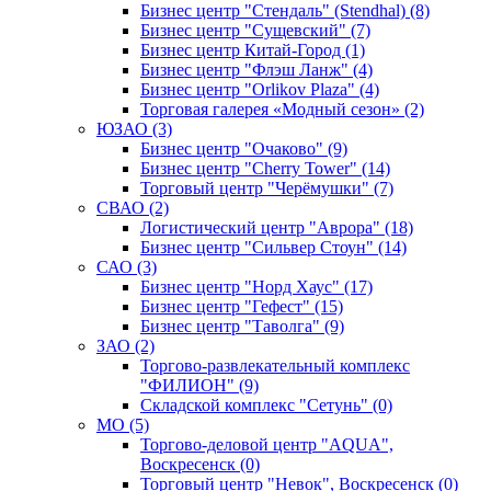
Бизнес центр "Стендаль" (Stendhal) (8)
Бизнес центр "Сущевский" (7)
Бизнес центр Китай-Город (1)
Бизнес центр "Флэш Ланж" (4)
Бизнес центр "Orlikov Plaza" (4)
Торговая галерея «Модный сезон» (2)
ЮЗАО (3)
Бизнес центр "Очаково" (9)
Бизнес центр "Cherry Tower" (14)
Торговый центр "Черёмушки" (7)
СВАО (2)
Логистический центр "Аврора" (18)
Бизнес центр "Сильвер Стоун" (14)
САО (3)
Бизнес центр "Норд Хаус" (17)
Бизнес центр "Гефест" (15)
Бизнес центр "Таволга" (9)
ЗАО (2)
Торгово-развлекательный комплекс
"ФИЛИОН" (9)
Складской комплекс "Сетунь" (0)
MO (5)
Торгово-деловой центр "AQUA",
Воскресенск (0)
Торговый центр "Невок", Воскресенск (0)