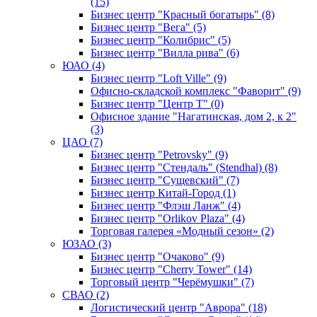
(15)
Бизнес центр "Красный богатырь" (8)
Бизнес центр "Вега" (5)
Бизнес центр "Колибрис" (5)
Бизнес центр "Вилла рива" (6)
ЮАО (4)
Бизнес центр "Loft Ville" (9)
Офисно-складской комплекс "Фаворит" (9)
Бизнес центр "Центр Т" (0)
Офисное здание "Нагатинская, дом 2, к 2"
(3)
ЦАО (7)
Бизнес центр "Petrovsky" (9)
Бизнес центр "Стендаль" (Stendhal) (8)
Бизнес центр "Сущевский" (7)
Бизнес центр Китай-Город (1)
Бизнес центр "Флэш Ланж" (4)
Бизнес центр "Orlikov Plaza" (4)
Торговая галерея «Модный сезон» (2)
ЮЗАО (3)
Бизнес центр "Очаково" (9)
Бизнес центр "Cherry Tower" (14)
Торговый центр "Черёмушки" (7)
СВАО (2)
Логистический центр "Аврора" (18)