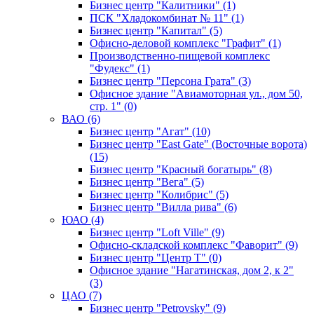
Бизнес центр "Калитники" (1)
ПСК "Хладокомбинат № 11" (1)
Бизнес центр "Капитал" (5)
Офисно-деловой комплекс "Графит" (1)
Производственно-пищевой комплекс
"Фудекс" (1)
Бизнес центр "Персона Грата" (3)
Офисное здание "Авиамоторная ул., дом 50,
стр. 1" (0)
ВАО (6)
Бизнес центр "Агат" (10)
Бизнес центр "East Gate" (Восточные ворота)
(15)
Бизнес центр "Красный богатырь" (8)
Бизнес центр "Вега" (5)
Бизнес центр "Колибрис" (5)
Бизнес центр "Вилла рива" (6)
ЮАО (4)
Бизнес центр "Loft Ville" (9)
Офисно-складской комплекс "Фаворит" (9)
Бизнес центр "Центр Т" (0)
Офисное здание "Нагатинская, дом 2, к 2"
(3)
ЦАО (7)
Бизнес центр "Petrovsky" (9)