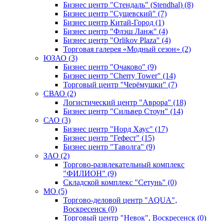
Бизнес центр "Стендаль" (Stendhal) (8)
Бизнес центр "Сущевский" (7)
Бизнес центр Китай-Город (1)
Бизнес центр "Флэш Ланж" (4)
Бизнес центр "Orlikov Plaza" (4)
Торговая галерея «Модный сезон» (2)
ЮЗАО (3)
Бизнес центр "Очаково" (9)
Бизнес центр "Cherry Tower" (14)
Торговый центр "Черёмушки" (7)
СВАО (2)
Логистический центр "Аврора" (18)
Бизнес центр "Сильвер Стоун" (14)
САО (3)
Бизнес центр "Норд Хаус" (17)
Бизнес центр "Гефест" (15)
Бизнес центр "Таволга" (9)
ЗАО (2)
Торгово-развлекательный комплекс
"ФИЛИОН" (9)
Складской комплекс "Сетунь" (0)
MO (5)
Торгово-деловой центр "AQUA",
Воскресенск (0)
Торговый центр "Невок", Воскресенск (0)