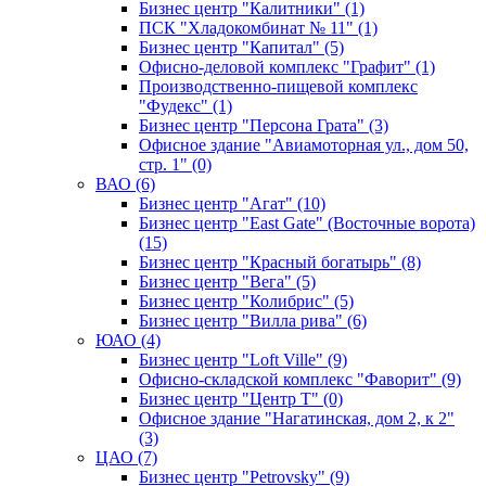
Бизнес центр "Калитники" (1)
ПСК "Хладокомбинат № 11" (1)
Бизнес центр "Капитал" (5)
Офисно-деловой комплекс "Графит" (1)
Производственно-пищевой комплекс
"Фудекс" (1)
Бизнес центр "Персона Грата" (3)
Офисное здание "Авиамоторная ул., дом 50,
стр. 1" (0)
ВАО (6)
Бизнес центр "Агат" (10)
Бизнес центр "East Gate" (Восточные ворота)
(15)
Бизнес центр "Красный богатырь" (8)
Бизнес центр "Вега" (5)
Бизнес центр "Колибрис" (5)
Бизнес центр "Вилла рива" (6)
ЮАО (4)
Бизнес центр "Loft Ville" (9)
Офисно-складской комплекс "Фаворит" (9)
Бизнес центр "Центр Т" (0)
Офисное здание "Нагатинская, дом 2, к 2"
(3)
ЦАО (7)
Бизнес центр "Petrovsky" (9)