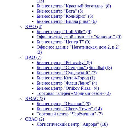
(15)
Бизнес центр "Красный богатырь" (8)
Бизнес центр "Вега" (5)
Бизнес центр "Колибрис" (5)
Бизнес центр "Вилла рива" (6)
ЮАО (4)
Бизнес центр "Loft Ville" (9)
Офисно-складской комплекс "Фаворит" (9)
Бизнес центр "Центр Т" (0)
Офисное здание "Нагатинская, дом 2, к 2"
(3)
ЦАО (7)
Бизнес центр "Petrovsky" (9)
Бизнес центр "Стендаль" (Stendhal) (8)
Бизнес центр "Сущевский" (7)
Бизнес центр Китай-Город (1)
Бизнес центр "Флэш Ланж" (4)
Бизнес центр "Orlikov Plaza" (4)
Торговая галерея «Модный сезон» (2)
ЮЗАО (3)
Бизнес центр "Очаково" (9)
Бизнес центр "Cherry Tower" (14)
Торговый центр "Черёмушки" (7)
СВАО (2)
Логистический центр "Аврора" (18)