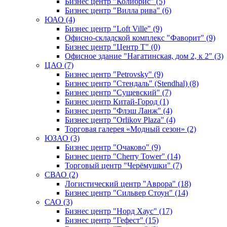
Бизнес центр "Колибрис" (5)
Бизнес центр "Вилла рива" (6)
ЮАО (4)
Бизнес центр "Loft Ville" (9)
Офисно-складской комплекс "Фаворит" (9)
Бизнес центр "Центр Т" (0)
Офисное здание "Нагатинская, дом 2, к 2" (3)
ЦАО (7)
Бизнес центр "Petrovsky" (9)
Бизнес центр "Стендаль" (Stendhal) (8)
Бизнес центр "Сущевский" (7)
Бизнес центр Китай-Город (1)
Бизнес центр "Флэш Ланж" (4)
Бизнес центр "Orlikov Plaza" (4)
Торговая галерея «Модный сезон» (2)
ЮЗАО (3)
Бизнес центр "Очаково" (9)
Бизнес центр "Cherry Tower" (14)
Торговый центр "Черёмушки" (7)
СВАО (2)
Логистический центр "Аврора" (18)
Бизнес центр "Сильвер Стоун" (14)
САО (3)
Бизнес центр "Норд Хаус" (17)
Бизнес центр "Гефест" (15)