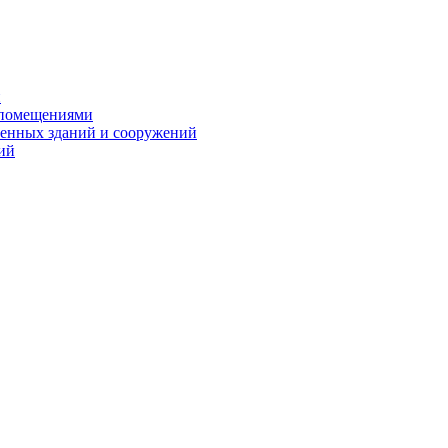
и
 помещениями
енных зданий и сооружений
ий