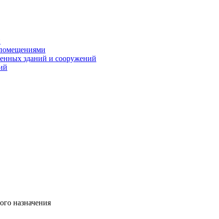
и
 помещениями
енных зданий и сооружений
ий
ого назначения