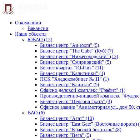
О компании
Вакансии
Наши объекты
ЮВАО (12)
Бизнес центр "Au-room" (5)
Бизнес центр "The Cube" (Куб) (7)
Бизнес центр "Нижегородский" (13)
Бизнес центр "Смирновский" (5)
Бизнес квартал "IQ-Park" (11)
Бизнес центр "Калитники" (1)
ПСК "Хладокомбинат № 11" (1)
Бизнес центр "Капитал" (5)
Офисно-деловой комплекс "Графит" (1)
Производственно-пищевой комплекс "Фудекс"
Бизнес центр "Персона Грата" (3)
Офисное здание "Авиамоторная ул., дом 50, стр
ВАО (6)
Бизнес центр "Агат" (10)
Бизнес центр "East Gate" (Восточные ворота) (
Бизнес центр "Красный богатырь" (8)
Бизнес центр "Вега" (5)