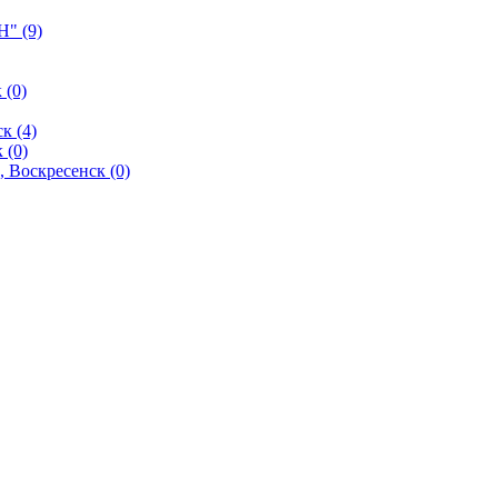
" (9)
 (0)
к (4)
 (0)
 Воскресенск (0)