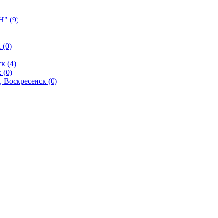
" (9)
 (0)
к (4)
 (0)
 Воскресенск (0)