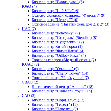
Бизнес центр "Вилла рива" (6)
ЮАО (4)
Бизнес центр "Loft Ville" (9)
Офисно-складской комплекс "Фаворит" (9)
Бизнес центр "Центр Т" (0)
Офисное здание "Нагатинская, дом 2, к 2" (3)
ЦАО (7)
Бизнес центр "Petrovsky" (9)
Бизнес центр "Стендаль" (Stendhal) (8)
Бизнес центр "Сущевский" (7)
Бизнес центр Китай-Город (1)
Бизнес центр "Флэш Ланж" (4)
Бизнес центр "Orlikov Plaza" (4)
Торговая галерея «Модный сезон» (2)
ЮЗАО (3)
Бизнес центр "Очаково" (9)
Бизнес центр "Cherry Tower" (14)
Торговый центр "Черёмушки" (7)
СВАО (2)
Логистический центр "Аврора" (18)
Бизнес центр "Сильвер Стоун" (14)
САО (3)
Бизнес центр "Норд Хаус" (17)
Бизнес центр "Гефест" (15)
Бизнес центр "Таволга" (9)