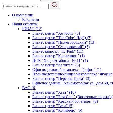
О компании
Вакансии
Наши объекты
ЮВАО (12)
Бизнес центр "Au-room" (5)
Бизнес центр "The Cube" (Куб) (7)
Бизнес центр "Нижегородский" (13)
Бизнес центр "Смирновский" (5)
Бизнес квартал "IQ-Park" (11)
Бизнес центр "Калитники" (1)
ПСК "Хладокомбинат № 11" (1)
Бизнес центр "Капитал" (5)
Офисно-деловой комплекс "Графит" (1)
Производственно-пищевой комплекс "Фудекс"
Бизнес центр "Персона Грата" (3)
Офисное здание "Авиамоторная ул., дом 50, стр
ВАО (6)
Бизнес центр "Агат" (10)
Бизнес центр "East Gate" (Восточные ворота) (
Бизнес центр "Красный богатырь" (8)
Бизнес центр "Вега" (5)
Бизнес центр "Колибрис" (5)