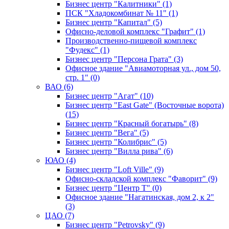
Бизнес центр "Калитники" (1)
ПСК "Хладокомбинат № 11" (1)
Бизнес центр "Капитал" (5)
Офисно-деловой комплекс "Графит" (1)
Производственно-пищевой комплекс
"Фудекс" (1)
Бизнес центр "Персона Грата" (3)
Офисное здание "Авиамоторная ул., дом 50,
стр. 1" (0)
ВАО (6)
Бизнес центр "Агат" (10)
Бизнес центр "East Gate" (Восточные ворота)
(15)
Бизнес центр "Красный богатырь" (8)
Бизнес центр "Вега" (5)
Бизнес центр "Колибрис" (5)
Бизнес центр "Вилла рива" (6)
ЮАО (4)
Бизнес центр "Loft Ville" (9)
Офисно-складской комплекс "Фаворит" (9)
Бизнес центр "Центр Т" (0)
Офисное здание "Нагатинская, дом 2, к 2"
(3)
ЦАО (7)
Бизнес центр "Petrovsky" (9)