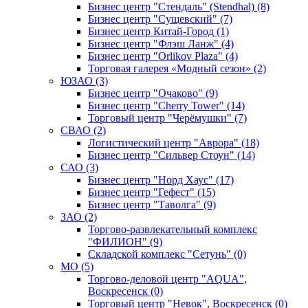
Бизнес центр "Стендаль" (Stendhal) (8)
Бизнес центр "Сущевский" (7)
Бизнес центр Китай-Город (1)
Бизнес центр "Флэш Ланж" (4)
Бизнес центр "Orlikov Plaza" (4)
Торговая галерея «Модный сезон» (2)
ЮЗАО (3)
Бизнес центр "Очаково" (9)
Бизнес центр "Cherry Tower" (14)
Торговый центр "Черёмушки" (7)
СВАО (2)
Логистический центр "Аврора" (18)
Бизнес центр "Сильвер Стоун" (14)
САО (3)
Бизнес центр "Норд Хаус" (17)
Бизнес центр "Гефест" (15)
Бизнес центр "Таволга" (9)
ЗАО (2)
Торгово-развлекательный комплекс
"ФИЛИОН" (9)
Складской комплекс "Сетунь" (0)
MO (5)
Торгово-деловой центр "AQUA",
Воскресенск (0)
Торговый центр "Невок", Воскресенск (0)