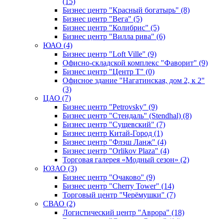
(15)
Бизнес центр "Красный богатырь" (8)
Бизнес центр "Вега" (5)
Бизнес центр "Колибрис" (5)
Бизнес центр "Вилла рива" (6)
ЮАО (4)
Бизнес центр "Loft Ville" (9)
Офисно-складской комплекс "Фаворит" (9)
Бизнес центр "Центр Т" (0)
Офисное здание "Нагатинская, дом 2, к 2"
(3)
ЦАО (7)
Бизнес центр "Petrovsky" (9)
Бизнес центр "Стендаль" (Stendhal) (8)
Бизнес центр "Сущевский" (7)
Бизнес центр Китай-Город (1)
Бизнес центр "Флэш Ланж" (4)
Бизнес центр "Orlikov Plaza" (4)
Торговая галерея «Модный сезон» (2)
ЮЗАО (3)
Бизнес центр "Очаково" (9)
Бизнес центр "Cherry Tower" (14)
Торговый центр "Черёмушки" (7)
СВАО (2)
Логистический центр "Аврора" (18)